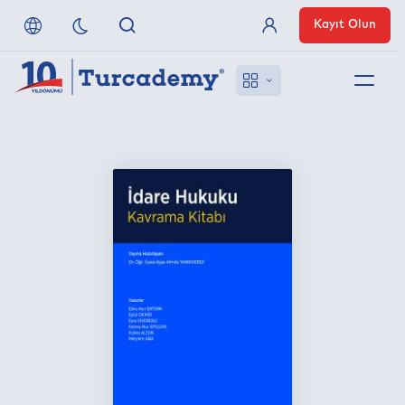
Kayıt Olun
Üye Girişi
Hakkımızda
Referanslarımız
Uzaktan Erişim
Nasıl Erişirim
Anlaşmalı Yayınevleri
İletişim