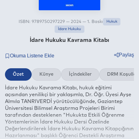
ISBN: 9789750297229 — 2024 — 1. Baskı
Hukuk
İdare Hukuku
İdare Hukuku Kavrama Kitabı
Paylaş
Twitter
Özet
Künye
İçindekiler
DRM Koşullar
Facebook
İdare Hukuku Kavrama Kitabı, hukuk eğitimi
Linkedin
açısından yenilikçi bir yaklaşımla, Dr. Öğr. Üyesi Ayşe
Whatsapp
Almıla TANRIVERDİ yürütücülüğünde, Gaziantep
Telegram
Üniversitesi Bilimsel Araştırma Projeleri Birimi
tarafından desteklenen "Hukukta Etkili Öğrenme
E-mail
Yöntemlerinin İdare Hukuku Dersi Özelinde
Değerlendirilerek İdare Hukuku Kavrama Kitapçığının
Hazırlanması" başlıklı Öğrenci Destekli Araştırma