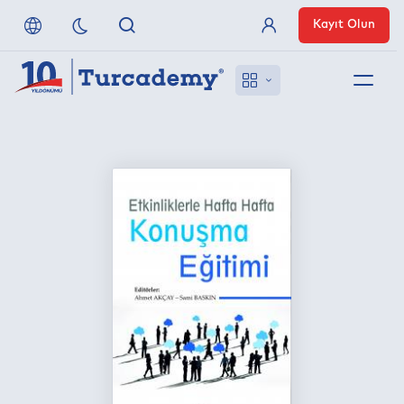
Kayıt Olun
Üye Girişi
Hakkımızda
Referanslarımız
Uzaktan Erişim
Nasıl Erişirim
Anlaşmalı Yayınevleri
İletişim