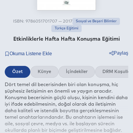
ISBN: 9786051701707 — 2017
Sosyal ve Beşeri Bilimler
Türkçe Eğitimi
Etkinliklerle Hafta Hafta Konuşma Eğitimi
Paylaş
Twitter
Özet
Künye
İçindekiler
DRM Koşullar
Facebook
Dört temel dil becerisinden biri olan konuşma, hiç
Linkedin
şüphesiz iletişimin en önemli ve yaygın aracıdır.
Whatsapp
Konuşma becerisinin güçlü oluşu, kişinin kendini daha
Telegram
iyi ifade edebilmesinin, doğal olarak da iletişimin
daha kaliteli ve istendik boyutta gerçekleşmesinin
E-mail
temel anahtarlarındandır. Bu anahtarın işlemesi ise
aile, sosyal çevre, medya vs. ile başlayan sürecin
okullarda planlı bir biçimde geliştirilmesine bağlıdır.