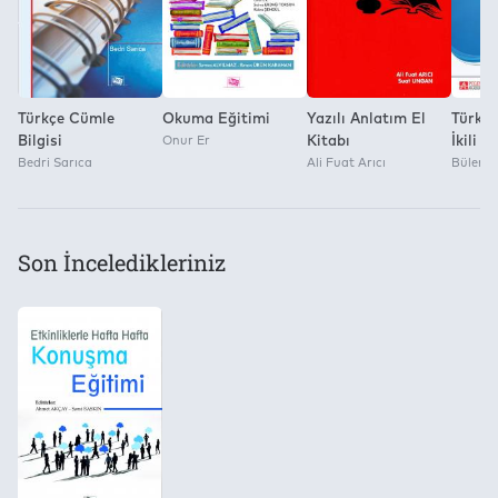
Anı Yayıncılık
Türkçe Cümle
Okuma Eğitimi
Yazılı Anlatım El
Türkiy
Bilgisi
Onur Er
Kitabı
İkili T
Bedri Sarıca
Ali Fuat Arıcı
Bülent
Son İnceledikleriniz