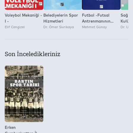
Voleybol Mekaniği -
Belediyelerin Spor
Futbol -Futsal
Sağlık
I -
Hizmetleri
Antrenmanının
Kulüpl
Elif Cengizel
Dr. Ömer Sivrikaya
Bilimsel Temelleri
Mehmet Günay
Müşter
Dr. Um
Bileşe
Son İnceledikleriniz
Erken