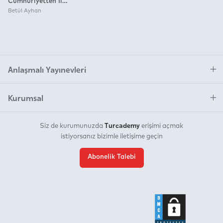
Cumhuriyetten İl
Sürecine Bartın
Betül Ayhan
Spor Tarihi
Anlaşmalı Yayınevleri
Kurumsal
Turcademy
Siz de kurumunuzda
erişimi açmak
istiyorsanız bizimle iletişime geçin
Abonelik Talebi