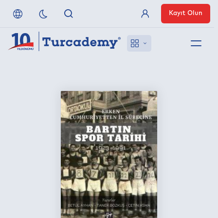
Kayıt Olun
Üye Girişi
Hakkımızda
Referanslarımız
Uzaktan Erişim
Nasıl Erişirim
Anlaşmalı Yayınevleri
İletişim