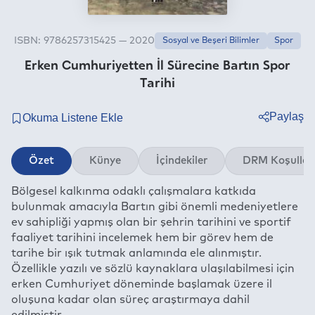
ISBN: 9786257315425 — 2020
Sosyal ve Beşeri Bilimler
Spor
Erken Cumhuriyetten İl Sürecine Bartın Spor
Tarihi
Paylaş
Twitter
Özet
Künye
İçindekiler
DRM Koşullar
Facebook
Bölgesel kalkınma odaklı çalışmalara katkıda
Linkedin
bulunmak amacıyla Bartın gibi önemli medeniyetlere
Whatsapp
ev sahipliği yapmış olan bir şehrin tarihini ve sportif
Telegram
faaliyet tarihini incelemek hem bir görev hem de
tarihe bir ışık tutmak anlamında ele alınmıştır.
E-mail
Özellikle yazılı ve sözlü kaynaklara ulaşılabilmesi için
erken Cumhuriyet döneminde başlamak üzere il
oluşuna kadar olan süreç araştırmaya dahil
edilmiştir.