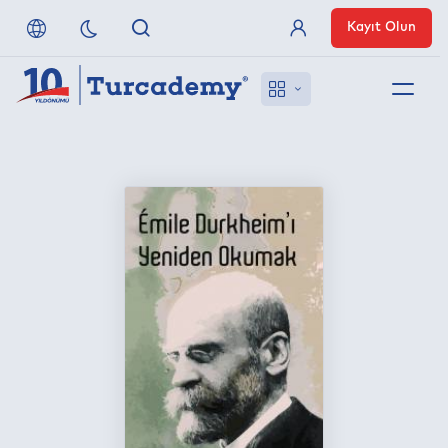
Kayıt Olun
Üye Girişi
Hakkımızda
Referanslarımız
Uzaktan Erişim
Nasıl Erişirim
Anlaşmalı Yayınevleri
İletişim