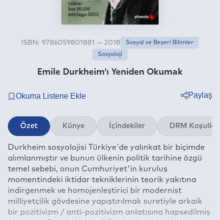
ISBN: 9786059801881 — 2018
Sosyal ve Beşeri Bilimler
Sosyoloji
Emile Durkheim'ı Yeniden Okumak
Paylaş
Twitter
Özet
Künye
İçindekiler
DRM Koşullar
Facebook
Durkheim sosyolojisi Türkiye'de yalınkat bir biçimde
Linkedin
alımlanmıştır ve bunun ülkenin politik tarihine özgü
Whatsapp
temel sebebi, onun Cumhuriyet'in kuruluş
Telegram
momentindeki iktidar tekniklerinin teorik yakıtına
indirgenmek ve homojenleştirici bir modernist
E-mail
milliyetçilik gövdesine yapıştırılmak suretiyle arkaik
bir pozitivizm / anti-pozitivizm anlatısına hapsedilmiş