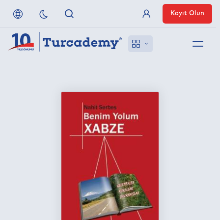
Kayıt Olun
Üye Girişi
Hakkımızda
Referanslarımız
Uzaktan Erişim
Nasıl Erişirim
Anlaşmalı Yayınevleri
İletişim