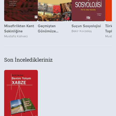
Misafirlikten Kent
Geçmişten
Suçun Sosyolojisi
Türkiy
Sakinliğine
Günümüze
Bekir Kocadaş
Toplu
Mustafa Kahveci
Toplumsal Hafıza
Sorunl
Mustaf
Anlatı Türleri ve
Ritüeller
Son İnceledikleriniz