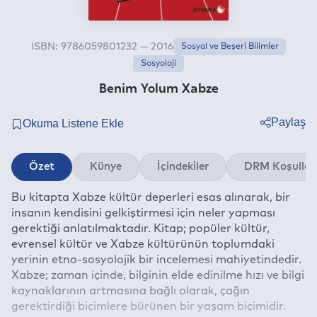
ISBN: 9786059801232 — 2016
Sosyal ve Beşeri Bilimler
Sosyoloji
Benim Yolum Xabze
Paylaş
Twitter
Özet
Künye
İçindekiler
DRM Koşullar
Facebook
Bu kitapta Xabze kültür deperleri esas alınarak, bir
Linkedin
insanın kendisini gelkiştirmesi için neler yapması
Whatsapp
gerektiği anlatılmaktadır. Kitap; popüler kültür,
Telegram
evrensel kültür ve Xabze kültürünün toplumdaki
yerinin etno-sosyolojik bir incelemesi mahiyetindedir.
E-mail
Xabze; zaman içinde, bilginin elde edinilme hızı ve bilgi
kaynaklarının artmasına bağlı olarak, çağın
gerektirdiği biçimlere bürünen bir yaşam biçimidir.