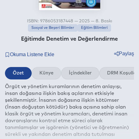
ISBN: 9786053187448 — 2025 — 8. Baskı
Sosyal ve Beşeri Bilimler
Eğitim Bilimleri
Eğitimde Denetim ve Değerlendirme
Paylaş
Twitter
Özet
Künye
İçindekiler
DRM Koşullar
Facebook
Örgüt ve yönetim kuramlarının denetim anlayışı,
Linkedin
insan doğasına ilişkin bakış açılarının etkisiyle
Whatsapp
şekillenmiştir. İnsanın doğasına ilişkin kötümser
Telegram
(İnsan doğuştan kötüdür) bakış açısına sahip olan
klasik örgüt ve yönetim kuramcıları, denetimi insan
E-mail
davranışlarını kontrol etme süreci olarak
tanımlamışlar ve işgörenin (yönetici ve öğretmenin)
sürekli ve yakından denetim altında tutulması