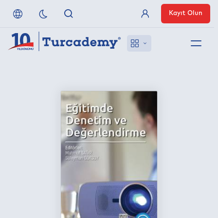
Kayıt Olun
Üye Girişi
Hakkımızda
Referanslarımız
Uzaktan Erişim
Nasıl Erişirim
Anlaşmalı Yayınevleri
İletişim