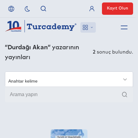
Kayıt Olun
Üye Girişi
Hakkımızda
“Durdağı Akan”
yazarının
2
sonuç bulundu.
yayınları
Referanslarımız
Uzaktan Erişim
×
Ara
Nasıl Erişirim
Anlaşmalı Yayınevleri
İletişim