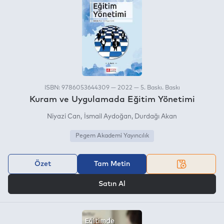
ISBN: 9786053644309 — 2022 — 5. Baskı. Baskı
Kuram ve Uygulamada Eğitim Yönetimi
Niyazi Can
İsmail Aydoğan
Durdağı Akan
Pegem Akademi Yayıncılık
Özet
Tam Metin
VEYA
Satın Al