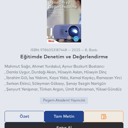
ISBN: 9786053187448 — 2025 — 8. Baskı
Eğitimde Denetim ve Değerlendirme
Mahmut Sağır
Ahmet Yurdakul
Aynur Bozkurt Bostancı
Damla Uygur
Durdağı Akan
Hüseyin Aslan
Hüseyin Dinç
İbrahim Gül
İsa Yıldırım
Kaya Yıldız
Kemal Kayıkçı
Ramazan Yirci
Serkan Ekinci
Süleyman Göksoy
Şenay Sezgin Nartgün
Şenyurt Yenipınar
Türkan Argon
Ümit Kahraman
Yüksel Gündüz
Pegem Akademi Yayıncılık
Özet
Tam Metin
VEYA
Satın Al