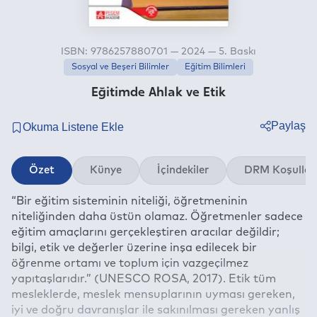
ISBN: 9786257880701 — 2024 — 5. Baskı
Sosyal ve Beşeri Bilimler
Eğitim Bilimleri
Eğitimde Ahlak ve Etik
Paylaş
Twitter
Özet
Künye
İçindekiler
DRM Koşullar
Facebook
“Bir eğitim sisteminin niteliği, öğretmeninin
Linkedin
niteliğinden daha üstün olamaz. Öğretmenler sadece
Whatsapp
eğitim amaçlarını gerçekleştiren aracılar değildir;
Telegram
bilgi, etik ve değerler üzerine inşa edilecek bir
öğrenme ortamı ve toplum için vazgeçilmez
E-mail
yapıtaşlarıdır.” (UNESCO ROSA, 2017). Etik tüm
mesleklerde, meslek mensuplarının uyması gereken,
iyi ve doğru davranışlar ile sakınılması gereken yanlış