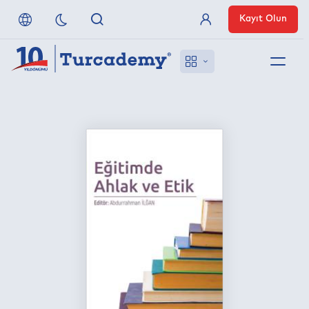
Kayıt Olun
Üye Girişi
Hakkımızda
Referanslarımız
Uzaktan Erişim
Nasıl Erişirim
Anlaşmalı Yayınevleri
İletişim