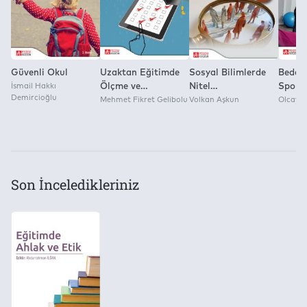
Pegem Akademi Yayıncılık
Güvenli Okul
Uzaktan Eğitimde
Sosyal Bilimlerde
Beden 
İsmail Hakkı
Ölçme ve
Nitel
Spor 
Demircioğlu
Değerlendirme
Mehmet Fikret Gelibolu
Karşılaştırmalı
Volkan Aşkun
Alana
Olcay K
Analiz Vaka Temelli
& Tem
Nedensellik ve
Bulanık Küme
Yaklaşımı
Son İnceledikleriniz