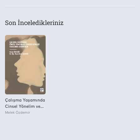
Usupbe
Son İnceledikleriniz
Çalışma Yaşamında
Cinsel Yönelim ve
Cinsiyet Kimliği
Melek Özdemir
Temelinde
Ayrımcılık