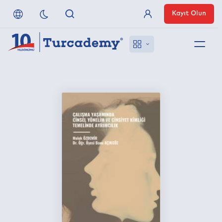
Kayıt Olun
Üye Girişi
Hakkımızda
Referanslarımız
Uzaktan Erişim
Nasıl Erişirim
Anlaşmalı Yayınevleri
İletişim