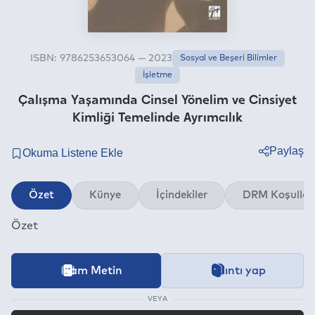
ISBN: 9786253653064 — 2023
Sosyal ve Beşeri Bilimler
İşletme
Çalışma Yaşamında Cinsel Yönelim ve Cinsiyet
Kimliği Temelinde Ayrımcılık
Paylaş
Twitter
Özet
Künye
İçindekiler
DRM Koşullar
Facebook
Özet
Linkedin
Whatsapp
Telegram
İçeriğe ait içindekiler bölümünün aktarımı devam etmekt
Tam Metin
Alıntı yap
Bu kitap aşağıdaki
Dijital Hak Yönetimi (DRM)
Koşullarıyla be
Kategori
E-mail
Sosyal ve Beşeri Bilimler
VEYA
Bilgilendirme: