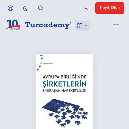
Kayıt Olun
Üye Girişi
Hakkımızda
Referanslarımız
Uzaktan Erişim
Nasıl Erişirim
Anlaşmalı Yayınevleri
İletişim