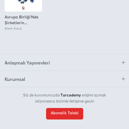
Avrupa Birliği’Nde
Şirketlerin
Sınıraşan
Etem Kara
Hareketliliği
Anlaşmalı Yayınevleri
Kurumsal
Turcademy
Siz de kurumunuzda
erişimi açmak
istiyorsanız bizimle iletişime geçin
Abonelik Talebi