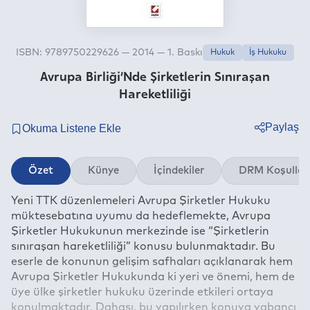
ISBN: 9789750229626 — 2014 — 1. Baskı
Hukuk
İş Hukuku
Avrupa Birliği’Nde Şirketlerin Sınıraşan
Hareketliliği
Paylaş
Twitter
Özet
Künye
İçindekiler
DRM Koşullar
Facebook
Yeni TTK düzenlemeleri Avrupa Şirketler Hukuku
Linkedin
müktesebatına uyumu da hedeflemekte, Avrupa
Whatsapp
Şirketler Hukukunun merkezinde ise “Şirketlerin
Telegram
sınıraşan hareketliliği” konusu bulunmaktadır. Bu
eserle de konunun gelişim safhaları açıklanarak hem
E-mail
Avrupa Şirketler Hukukunda ki yeri ve önemi, hem de
üye ülke şirketler hukuku üzerinde etkileri ortaya
konulmaktadır. Dahası, bu yapılırken konuya yabancı