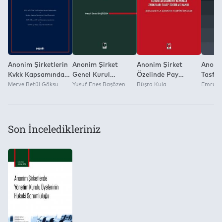
Yok
Anonim Şirketlerin
Anonim Şirket
Anonim Şirket
Anonim
Kvkk Kapsamında
Genel Kurul
Özelinde Pay
Tasfiy
Yurt Dışına Veri
Merve Betül Göksu
Kararlarının İptali
Yusuf Enes Başözen
Sahibinin Yönetim
Büşra Kula
Emrulla
Aktarımı
Davası
Kurulu Üyelerinin
Sorumluluğundan
Kaynaklı Zararları
Talep Edebilme
Son İnceledikleriniz
Hakkı (Dolayısıyla
Zararın Tazmini
Davası)