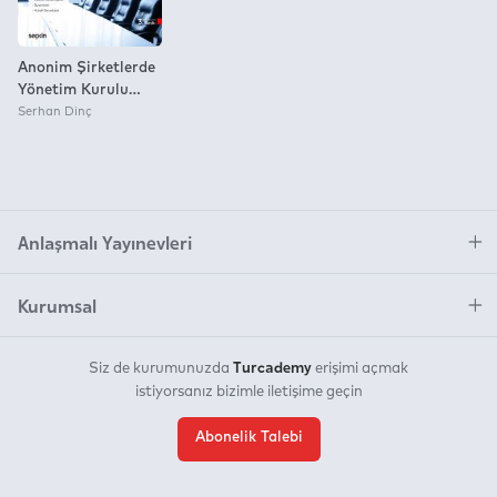
Anonim Şirketlerde
Yönetim Kurulu
Üyelerinin Hukuki
Serhan Dinç
Sorumluluğu
Anlaşmalı Yayınevleri
Kurumsal
Turcademy
Siz de kurumunuzda
erişimi açmak
istiyorsanız bizimle iletişime geçin
Abonelik Talebi