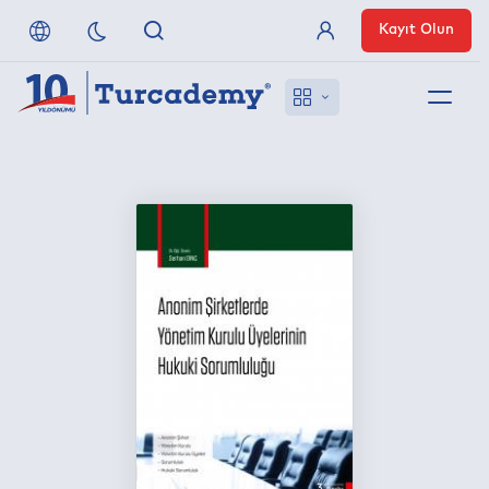
Kayıt Olun
Üye Girişi
Hakkımızda
Referanslarımız
Uzaktan Erişim
Nasıl Erişirim
Anlaşmalı Yayınevleri
İletişim