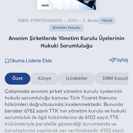
ISBN: 9789750265655 — 2021 — 3. Baskı
Hukuk
Şirketler Hukuku
Anonim Şirketlerde Yönetim Kurulu Üyelerinin
Hukuki Sorumluluğu
Paylaş
Twitter
Özet
Künye
İçindekiler
DRM Koşullar
Facebook
Çalışmada anonim şirket yönetim kurulu üyelerinin
Linkedin
hukuki sorumluluğu konusu Türk Ticaret Kanunu
Whatsapp
hükümleri doğrultusunda incelenmektedir. Bununla
Telegram
beraber 6762 sayılı TTK'nın yönetim kurulu ve hukuki
sorumluluk ile ilgili hükümlerine de 6102 sayılı TTK
E-mail
hükümleriyle paralellik gösterdiği durumlarda ve
karşılaştırma yapılarak yer verilmektedir. 6102 sayılı