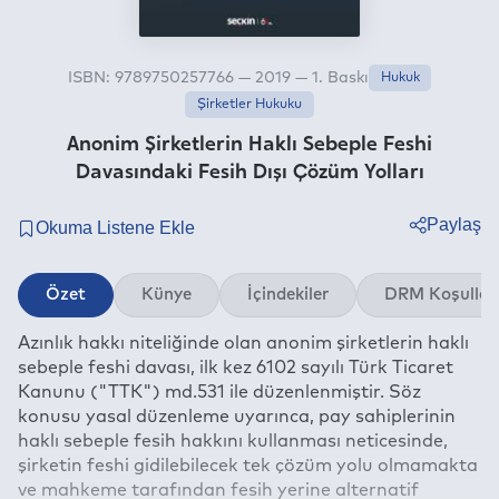
ISBN: 9789750257766 — 2019 — 1. Baskı
Hukuk
Şirketler Hukuku
Anonim Şirketlerin Haklı Sebeple Feshi
Davasındaki Fesih Dışı Çözüm Yolları
Paylaş
Twitter
Özet
Künye
İçindekiler
DRM Koşullar
Facebook
Azınlık hakkı niteliğinde olan anonim şirketlerin haklı
Linkedin
sebeple feshi davası, ilk kez 6102 sayılı Türk Ticaret
Whatsapp
Kanunu ("TTK") md.531 ile düzenlenmiştir. Söz
Telegram
konusu yasal düzenleme uyarınca, pay sahiplerinin
haklı sebeple fesih hakkını kullanması neticesinde,
E-mail
şirketin feshi gidilebilecek tek çözüm yolu olmamakta
ve mahkeme tarafından fesih yerine alternatif