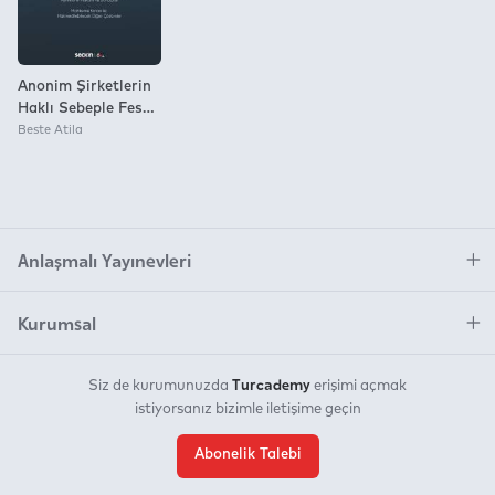
Anonim Şirketlerin
Haklı Sebeple Feshi
Davasındaki Fesih
Beste Atila
Dışı Çözüm Yolları
Anlaşmalı Yayınevleri
Kurumsal
Turcademy
Siz de kurumunuzda
erişimi açmak
istiyorsanız bizimle iletişime geçin
Abonelik Talebi