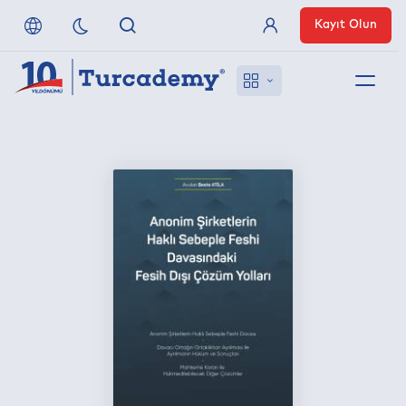
Kayıt Olun
Üye Girişi
Hakkımızda
Referanslarımız
Uzaktan Erişim
Nasıl Erişirim
Anlaşmalı Yayınevleri
İletişim