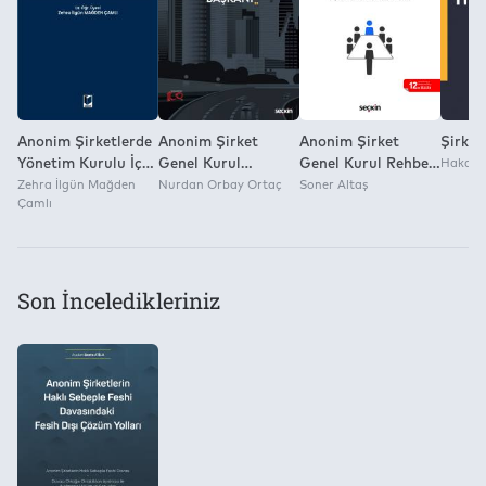
Yok
Anonim Şirketlerde
Anonim Şirket
Anonim Şirket
Şirket
Yönetim Kurulu İç
Genel Kurul
Genel Kurul Rehberi
Hakan 
Yönergesi
Zehra İlgün Mağden
Toplantı Başkanı
Nurdan Orbay Ortaç
(Açıklamalı,
Soner Altaş
Çamlı
Uygulamalı,
Örnekli)
Son İnceledikleriniz