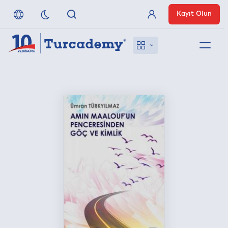
Kayıt Olun
Üye Girişi
Hakkımızda
Referanslarımız
Uzaktan Erişim
Nasıl Erişirim
Anlaşmalı Yayınevleri
İletişim