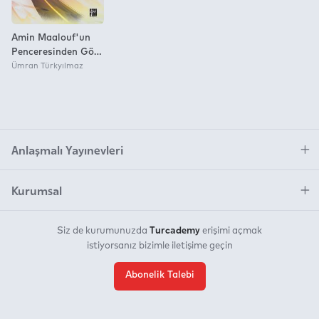
Amin Maalouf'un
Penceresinden Göç
ve Kimlik
Ümran Türkyılmaz
Anlaşmalı Yayınevleri
Kurumsal
Turcademy
Siz de kurumunuzda
erişimi açmak
istiyorsanız bizimle iletişime geçin
Abonelik Talebi