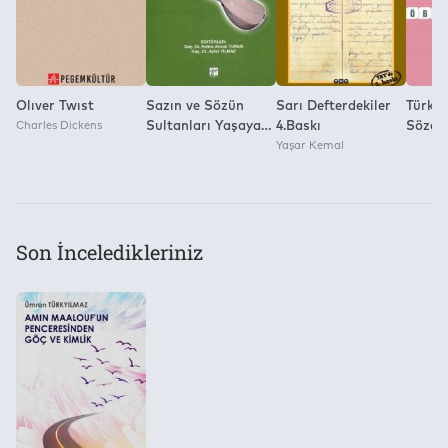
Olıver Twıst
Sazın ve Sözün
Sarı Defterdekiler
Türkiy
Charles Dickens
Sultanları Yaşayan
4.Baskı
Sözdiz
Halk Şairleri -11
Yaşar Kemal
Son İnceledikleriniz