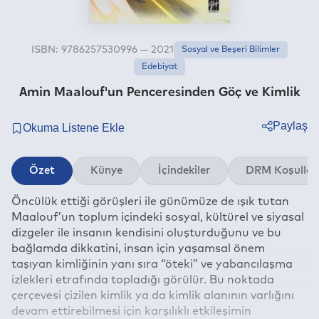
ISBN: 9786257530996 — 2021
Sosyal ve Beşeri Bilimler
Edebiyat
Amin Maalouf'un Penceresinden Göç ve Kimlik
Paylaş
Twitter
Özet
Künye
İçindekiler
DRM Koşullar
Facebook
Öncülük ettiği görüşleri ile günümüze de ışık tutan
Linkedin
Maalouf’un toplum içindeki sosyal, kültürel ve siyasal
Whatsapp
dizgeler ile insanın kendisini oluşturduğunu ve bu
Telegram
bağlamda dikkatini, insan için yaşamsal önem
taşıyan kimliğinin yanı sıra “öteki” ve yabancılaşma
E-mail
izlekleri etrafında topladığı görülür. Bu noktada
çerçevesi çizilen kimlik ya da kimlik alanının varlığını
devam ettirebilmesi için karşılıklı etkileşimin