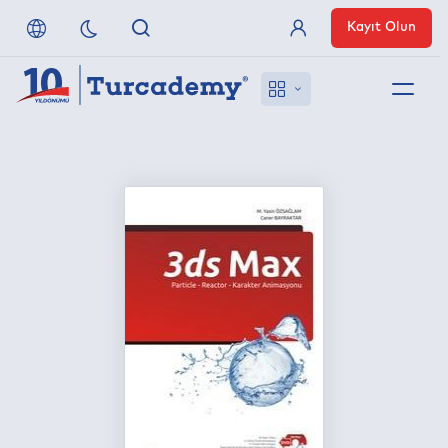
Kayıt Olun
Üye Girişi
Hakkımızda
Referanslarımız
Uzaktan Erişim
Nasıl Erişirim
Anlaşmalı Yayınevleri
İletişim