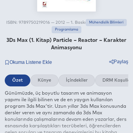
ISBN: 9789750219016 — 2012 — 1. Baskı
Mühendislik Bilimleri
Programlama
3Ds Max (1. Kitap) Particle – Reactor – Karakter
Animasyonu
Paylaş
Twitter
Özet
Künye
İçindekiler
DRM Koşullar
Facebook
Günümüzde, üç boyutlu tasarım ve animasyon
Linkedin
yapımı ile ilgili bilinen ve de en yaygın kullanılan
Whatsapp
program 3ds Max'tir. Uzun yıllar 3ds Max konusunda
Telegram
dersler veren ve aynı zamanda da 3ds Max
konularında çalışmalarına devam eden yazarlar, ders
E-mail
esnasında karşılaştıkları tecrübeleri, öğrencilerden
gelen soruları ve tasarım deneyimlerini bu kitaba