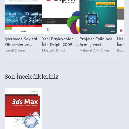
Yok
İşletmede Sayısal
Yeni Başlayanlar
Projeler Eşliğinde
Her Yö
Yöntemler ve
İçin Delphi 2009 –
Arm İşlemci
İşaretç
Winqsb
İsmail Erdem
2010
Mustafa Dikici
Programlama Arm
Mehmet Akif Arvas
(C Poi
Burak S
Uygulamaları
Mbed Os, Rtos,
(Doğrusal
Thread, Rtc, Multi
Programlama –
Tasking
Simpleks
Son İnceledikleriniz
Algoritması –
Taşıma ve Atama
Problemleri)