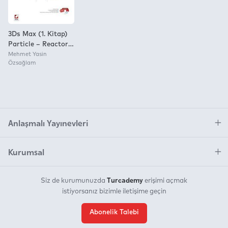
3Ds Max (1. Kitap)
Particle – Reactor –
Karakter
Mehmet Yasin
Özsağlam
Animasyonu
Anlaşmalı Yayınevleri
Kurumsal
Turcademy
Siz de kurumunuzda
erişimi açmak
istiyorsanız bizimle iletişime geçin
Abonelik Talebi