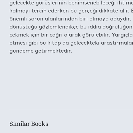
gelecekte görüşlerinin benimsenebileceği ihtimal
kalmayı tercih ederken bu gerçeği dikkate alır
önemli sorun alanlarından biri olmaya adaydır
dönüştüğü gözlemlendikçe bu iddia doğruluğunu
çekmek için bir çağrı olarak görülebilir. Yargıçl
etmesi gibi bu kitap da gelecekteki araştırmal
gündeme getirmektedir.
İçeriğe ait içindekiler bölümünün aktarımı dev
This book is available for the period specified under the
Categories
Law
Permission to Print:
Subject
None
Constitutional Law
Cut/Copy/Paste:
Similar Books
Authors
None
Serkan Yolcu