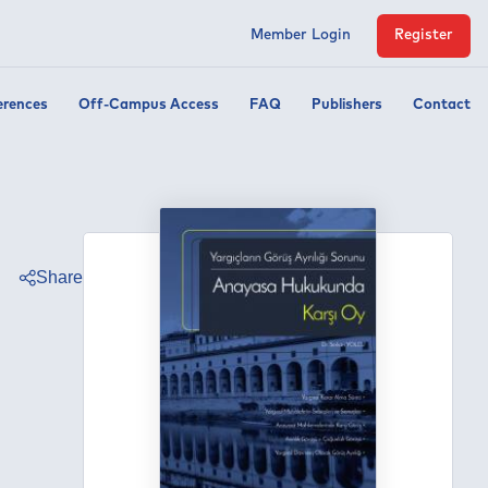
Member Login
Register
erences
Off-Campus Access
FAQ
Publishers
Contact
Share
ter
ebook
edin
tsapp
egram
ail