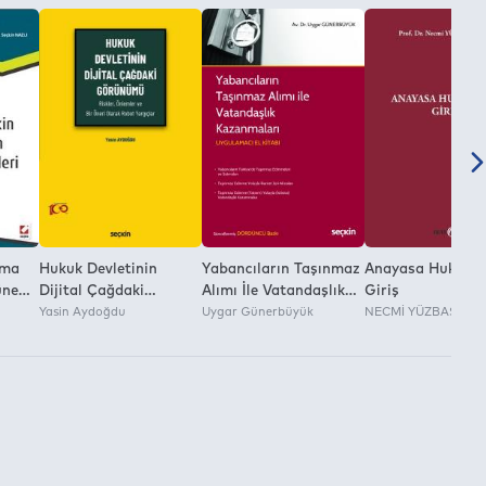
şma
Hukuk Devletinin
Yabancıların Taşınmaz
Anayasa Hukuku
üne
Dijital Çağdaki
Alımı İle Vatandaşlık
Giriş
Görünümü (Riskler,
Yasin Aydoğdu
Kazanmaları
Uygar Günerbüyük
NECMİ YÜZBAŞIOĞ
İş
Önlemler ve Bir Öneri
Uygulamacı El Kitabı
i
Olarak Robot
Yargıçlar)