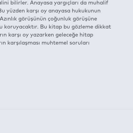
ini bilirler. Anayasa yargıçları da muhalif
. Bu yüzden karşı oy anayasa hukukunun
. Azınlık görüşünün çoğunluk görüşüne
 koruyacaktır. Bu kitap bu gözleme dikkat
arın karşı oy yazarken geleceğe hitap
arın karşılaşması muhtemel soruları
am etmektedir.
 following
Digital Rights Management (DRM)
Terms: