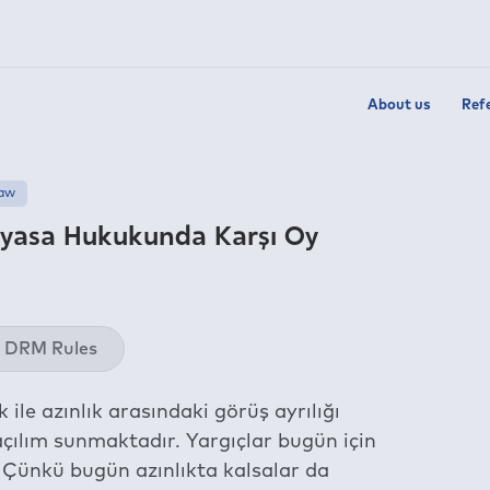
About us
Ref
Law
nayasa Hukukunda Karşı Oy
Twit
DRM Rules
Fac
Link
ile azınlık arasındaki görüş ayrılığı
Wha
çılım sunmaktadır. Yargıçlar bugün için
Tel
. Çünkü bugün azınlıkta kalsalar da
E-m