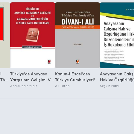
nvironment:
i
Türkiye'de Anayasa
Kanun-i Esasi'den
Anayasanın Çalı
(Thd)
Yargısının Gelişimi Ve
Türkiye Cumhuriyeti'ne
Hak Ve Özgürlüğ
 ve
Anayasa
Abdulkadir Yıldız
Divan-ı Ali (Yüce
Ali Turan
İlişkin
Seçkin Nazlı
uku)
Mahkemesi'nin
Divan) (1876-1929)
Düzenlemelerinin 
Yeniden
Hukukuna Etkiler
Yapılandırılması