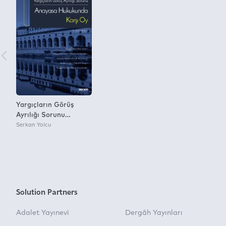
Yargıçların Görüş
Ayrılığı Sorunu
Anayasa Hukukunda
Serkan Yolcu
Karşı Oy
Solution Partners
Adalet Yayınevi
Dergâh Yayınları