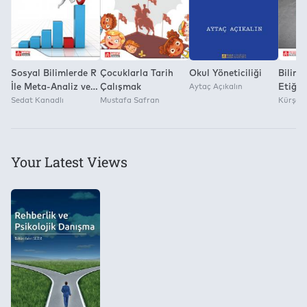
ilk adımı olabilecek bir maceraya hazır olan her
Pegem Akademi Yayıncılık
okuyucuyu bu kitap maceraya davet etmektedir.
Sosyal Bilimlerde R
Çocuklarla Tarih
Okul Yöneticiliği
Bilim 
İle Meta-Analiz ve
Çalışmak
Aytaç Açıkalın
Etiği
Meta-Analitik
Sedat Kanadlı
Mustafa Safran
Kürşad 
Yapısal Eşitlik
Modellemesi
Your Latest Views