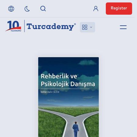
Register
Member Login
About us
References
Off-Campus Access
FAQ
Publishers
Contact