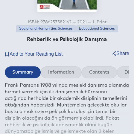
ISBN: 9786257582162 — 2021 — 1. Print
Social and Humanities Sciences
Educational Sciences
Rehberlik ve Psikolojik Danışma
Share
Twitter
Summary
Information
Contents
DRM
Facebook
Frank Parsons 1908 yılında mesleki danışma alanında
Linkedin
hizmet vermek için ilk danışmanlık bürosunu
Whatsapp
açtığında herhalde bir akademik disiplinin temellerini
Telegram
attığından habersizdi. Muhtemelen gelecekte okullar
başta olmak üzere pek çok kuruluş için temel bir
E-mail
disiplin olacağını da ön görmemiş olabilirdi. Fakat
rehberlik ve psikolojik danışmanlık alanı bugün
dünyamızda gelişmiş ve gelişmekte olan ülkeler