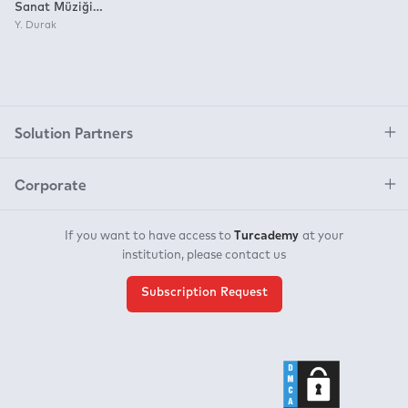
Sanat Müziği
Şarkıları - 2.Basım
Y. Durak
Solution Partners
Corporate
Turcademy
If you want to have access to
at your
institution, please contact us
Subscription Request