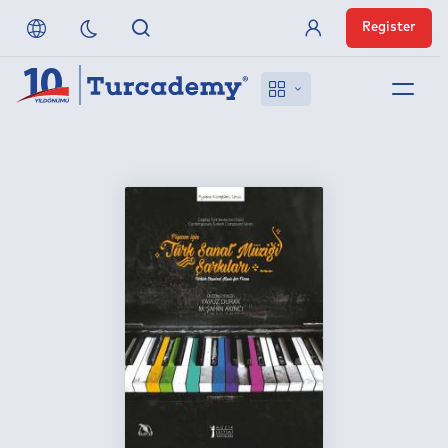
Register
Member Login
About us
References
Off-Campus Access
FAQ
Publishers
Contact