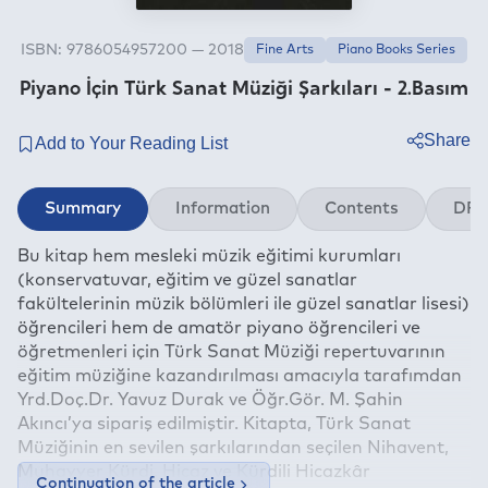
ISBN: 9786054957200 — 2018
Fine Arts
Piano Books Series
Piyano İçin Türk Sanat Müziği Şarkıları - 2.Basım
Share
Twitter
Summary
Information
Contents
DRM
Facebook
Bu kitap hem mesleki müzik eğitimi kurumları
Linkedin
(konservatuvar, eğitim ve güzel sanatlar
Whatsapp
fakültelerinin müzik bölümleri ile güzel sanatlar lisesi)
Telegram
öğrencileri hem de amatör piyano öğrencileri ve
öğretmenleri için Türk Sanat Müziği repertuvarının
E-mail
eğitim müziğine kazandırılması amacıyla tarafımdan
Yrd.Doç.Dr. Yavuz Durak ve Öğr.Gör. M. Şahin
Akıncı’ya sipariş edilmiştir. Kitapta, Türk Sanat
Müziğinin en sevilen şarkılarından seçilen Nihavent,
Muhayyer Kürdi, Hicaz ve Kürdili Hicazkâr
Continuation of the article