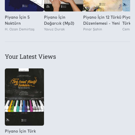
Eğitimi Yayınları Gn. Yönetmeni
Piyano İçin 5
Piyano İçin
Piyano İçin 12 Türkü
Piyano
Noktürn
Dağarcık (Mp3)
Düzenlemesi - Yeni
Türkü
H. Ozan Demirtaş
Yavuz Durak
Pınar Şahin
Cemil K
Your Latest Views
Piyano İçin Türk