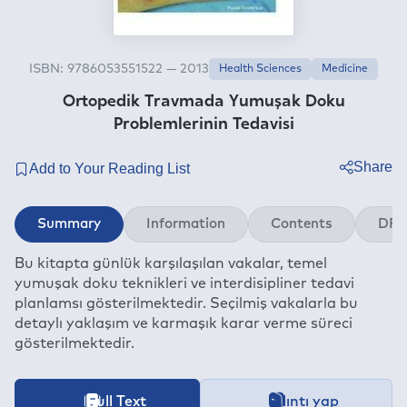
ISBN: 9786053551522 — 2013
Health Sciences
Medicine
Ortopedik Travmada Yumuşak Doku
Problemlerinin Tedavisi
Share
Twitter
Summary
Information
Contents
DRM
Facebook
Bu kitapta günlük karşılaşılan vakalar, temel
Linkedin
yumuşak doku teknikleri ve interdisipliner tedavi
Whatsapp
planlamsı gösterilmektedir. Seçilmiş vakalarla bu
Telegram
detaylı yaklaşım ve karmaşık karar verme süreci
gösterilmektedir.
E-mail
İçeriğe ait içindekiler bölümünün aktarımı devam etmekt
Full Text
Alıntı yap
This book is available for the period specified under the foll