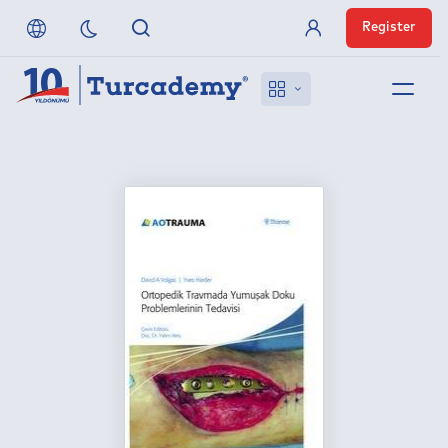
Register
Member Login
About us
References
Off-Campus Access
FAQ
Publishers
Contact