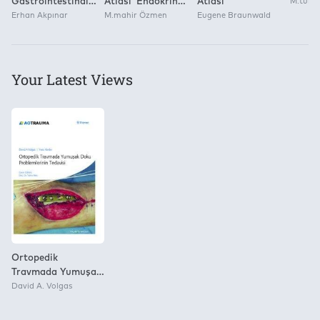
Gastrointestinal
Atlası ’Endokrin
Atlası
M.tura
Görüntüleme
Erhan Akpınar
Cerrahi’
M.mahir Özmen
Eugene Braunwald
Your Latest Views
Ortopedik
Travmada Yumuşak
Doku
David A. Volgas
Problemlerinin
Tedavisi