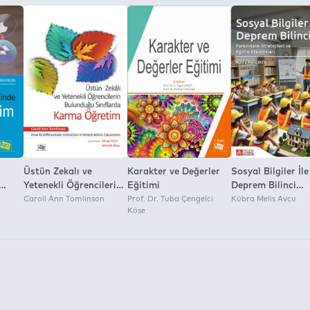
nvironment:
Üstün Zekalı ve
Karakter ve Değerler
Sosyal Bilgiler İle
Yetenekli Öğrencilerin
Eğitimi
Deprem Bilinci
leri
Bulunduğu Sınıflarda
Caroll Ann Tomlinson
Prof. Dr. Tuba Çengelci
Farkındalık Strate
Kübra Melis Avcu
Köse
Karma Öğretim
ve Eğitim Etkinlik