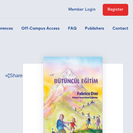
Member Login
Register
erences
Off-Campus Access
FAQ
Publishers
Contact
Share
ter
ebook
edin
tsapp
egram
ail