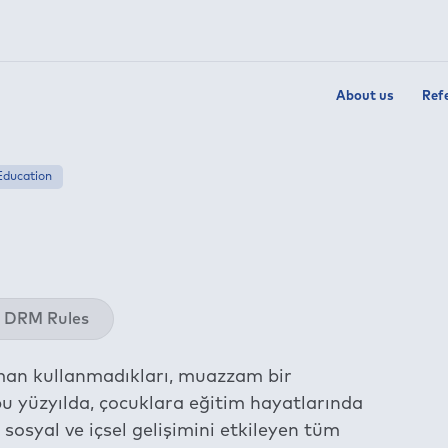
About us
Ref
Education
Twit
DRM Rules
Fac
Link
aman kullanmadıkları, muazzam bir
Wha
 bu yüzyılda, çocuklara eğitim hayatlarında
Tel
l, sosyal ve içsel gelişimini etkileyen tüm
E-m