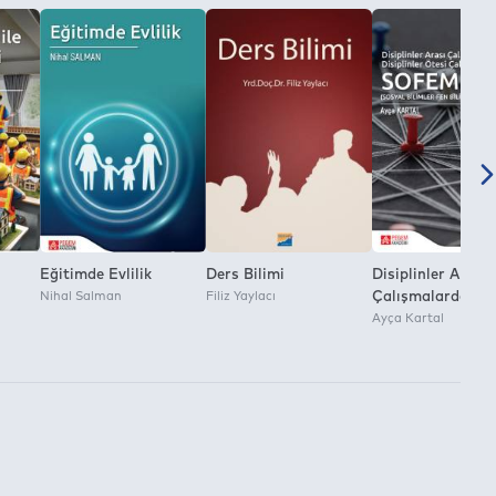
Eğitimde Evlilik
Ders Bilimi
Disiplinler Arası
Nihal Salman
Filiz Yaylacı
Çalışmalardan
jileri
Disiplinler Ötesi
Ayça Kartal
leri
Çalışmalara Köpr
Sofem