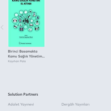
Birinci Basamakta
Kamu Sağlık Yönetimi
El Kitabı
Kayıhan Pala
Solution Partners
Adalet Yayınevi
Dergâh Yayınları