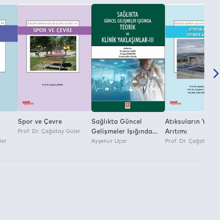
Spor ve Çevre
Sağlıkta Güncel
Atıksuların Yerin
Prof. Dr. Çağatay Güler
Gelişmeler Işığında
Arıtımı
ler
Teorik ve Klinik
Ayşenur Uçar
Prof. Dr. Çağatay Gü
Yaklaşımlar 3 Ayşenur
Uçar