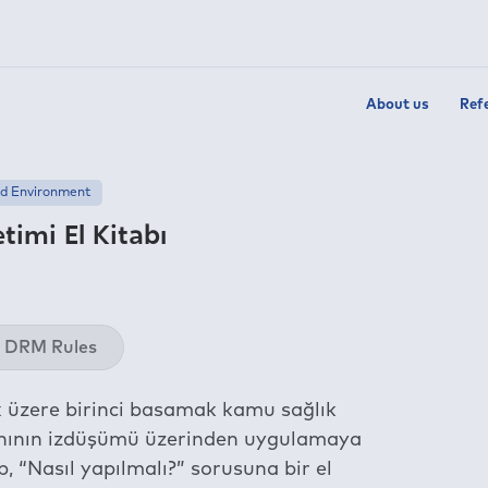
About us
Ref
nd Environment
imi El Kitabı
Twit
DRM Rules
Fac
Link
k üzere birinci basamak kamu sağlık
Wha
alanının izdüşümü üzerinden uygulamaya
Tel
p, “Nasıl yapılmalı?” sorusuna bir el
E-m