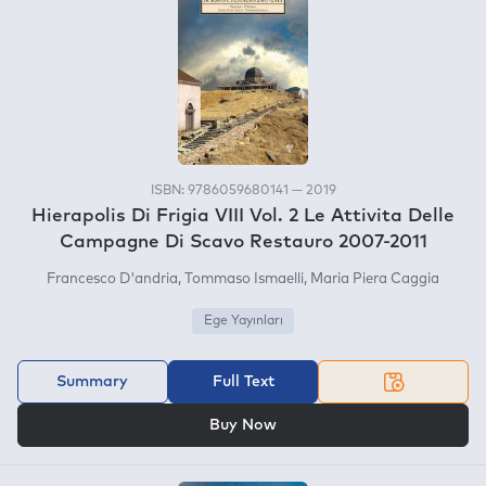
ISBN: 9786059680141 — 2019
Hierapolis Di Frigia VIII Vol. 2 Le Attivita Delle
Campagne Di Scavo Restauro 2007-2011
Francesco D'andria
Tommaso Ismaelli
Maria Piera Caggia
Ege Yayınları
Summary
Full Text
OR
Buy Now