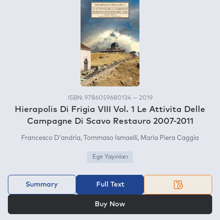
ISBN: 9786059680134 — 2019
Hierapolis Di Frigia VIII Vol. 1 Le Attivita Delle
Campagne Di Scavo Restauro 2007-2011
Francesco D'andria
Tommaso Ismaelli
Maria Piera Caggia
Ege Yayınları
Summary
Full Text
OR
Buy Now