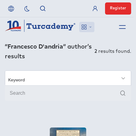
Register
Member Login
About us
“Francesco D'andria”
author’s
2
results found.
results
References
Off-Campus Access
×
Sear
FAQ
Publishers
Contact