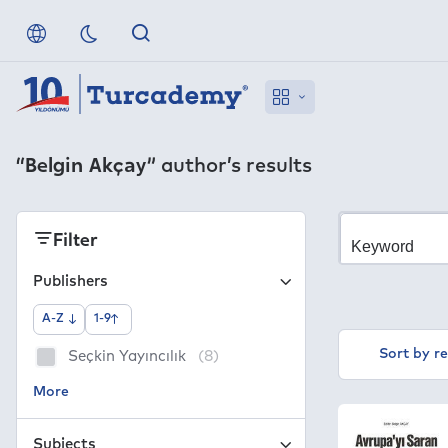
“Belgin Akçay”
author’s results
Filter
Publishers
A-Z
1-9
Sort by r
Seçkin Yayıncılık
(8)
Subjects