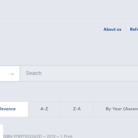
About us
Ref
elevance
A-Z
Z-A
By Year (Ascen
ISBN: 9789750224331 — 2013 — 1. Print