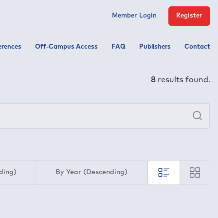
Member Login
Register
erences
Off-Campus Access
FAQ
Publishers
Contact
8
results found.
×
Sea
ding)
By Year (Descending)