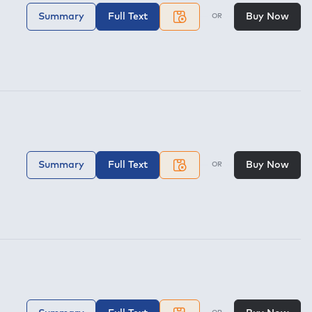
Summary
Full Text
Buy Now
OR
Summary
Full Text
Buy Now
OR