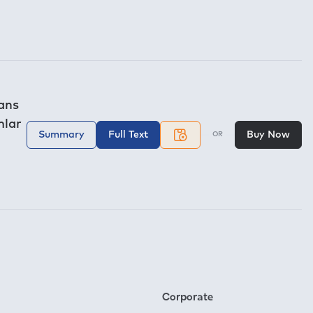
ans
mlar
Summary
Full Text
Buy Now
OR
Corporate