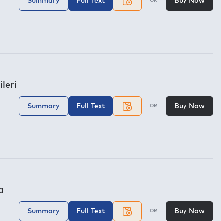
Summary
Full Text
Buy Now
OR
ileri
Summary
Full Text
Buy Now
OR
a
Summary
Full Text
Buy Now
OR