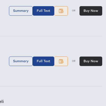
Summary
Full Text
Buy Now
OR
Summary
Full Text
Buy Now
OR
li