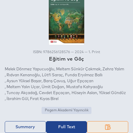
ISBN: 9786256128576 — 2024 — 1. Print
Eğitim ve Göç
Melek Dönmez Yapucuoğlu
Meltem Sünkür Çakmak
Zehra Yalım
Rıdvan Kenanoğlu
Lütfi Saraç
Funda Eryılmaz Ballı
Aysun Yüksel Başar
Barış Çavuş
Uğur Epçaçan
Meltem Yalın Uçar
Ümit Doğan
Mustafa Kahyaoğlu
Tuncay Akçadağ
Cevdet Epçaçan
Hüseyin Aslan
Yüksel Gündüz
İbrahim Gül
Fırat Kıyas Birel
Pegem Akademi Yayıncılık
Summary
Full Text