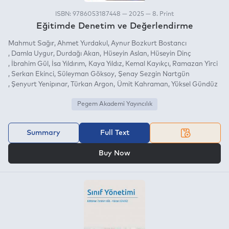
ISBN: 9786053187448 — 2025 — 8. Print
Eğitimde Denetim ve Değerlendirme
Mahmut Sağır
Ahmet Yurdakul
Aynur Bozkurt Bostancı
Damla Uygur
Durdağı Akan
Hüseyin Aslan
Hüseyin Dinç
İbrahim Gül
İsa Yıldırım
Kaya Yıldız
Kemal Kayıkçı
Ramazan Yirci
Serkan Ekinci
Süleyman Göksoy
Şenay Sezgin Nartgün
Şenyurt Yenipınar
Türkan Argon
Ümit Kahraman
Yüksel Gündüz
Pegem Akademi Yayıncılık
Summary
Full Text
OR
Buy Now