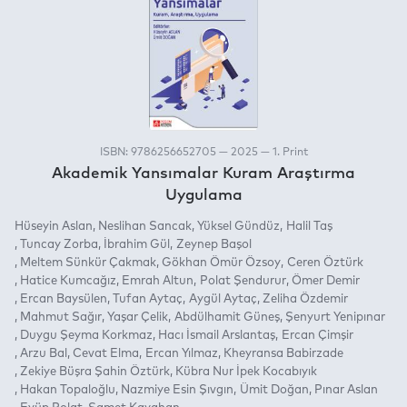
ISBN: 9786256652705 — 2025 — 1. Print
Akademik Yansımalar Kuram Araştırma
Uygulama
Hüseyin Aslan
Neslihan Sancak
Yüksel Gündüz
Halil Taş
Tuncay Zorba
İbrahim Gül
Zeynep Başol
Meltem Sünkür Çakmak
Gökhan Ömür Özsoy
Ceren Öztürk
Hatice Kumcağız
Emrah Altun
Polat Şendurur
Ömer Demir
Ercan Baysülen
Tufan Aytaç
Aygül Aytaç
Zeliha Özdemir
Mahmut Sağır
Yaşar Çelik
Abdülhamit Güneş
Şenyurt Yenipınar
Duygu Şeyma Korkmaz
Hacı İsmail Arslantaş
Ercan Çimşir
Arzu Bal
Cevat Elma
Ercan Yılmaz
Kheyransa Babirzade
Zekiye Büşra Şahin Öztürk
Kübra Nur İpek Kocabıyık
Hakan Topaloğlu
Nazmiye Esin Şıvgın
Ümit Doğan
Pınar Aslan