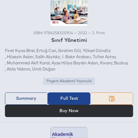
ISBN: 9786258325904 — 2022 — 2. Print
Sınıf Yönetimi
Fırat Kıyas Birel
Ertuğ Can
İbrahim Gül
Yüksel Gündüz
Hüseyin Aslan
Salih Akyıldız
İ. Bakır Arabacı
Tufan Aytaç
Muhammed Akif Karal
Ayşe Hülya Baydın Aslan
Kıvanç Bozkuş
Atila Yıldırım
Ümit Doğan
Pegem Akademi Yayıncılık
Summary
Full Text
OR
Buy Now