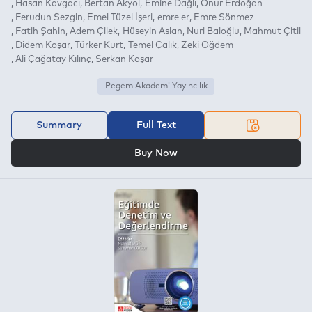
Hasan Kavgacı
Bertan Akyol
Emine Dağlı
Onur Erdoğan
Ferudun Sezgin
Emel Tüzel İşeri
emre er
Emre Sönmez
Fatih Şahin
Adem Çilek
Hüseyin Aslan
Nuri Baloğlu
Mahmut Çitil
Didem Koşar
Türker Kurt
Temel Çalık
Zeki Öğdem
Ali Çağatay Kılınç
Serkan Koşar
Pegem Akademi Yayıncılık
Summary
Full Text
OR
Buy Now