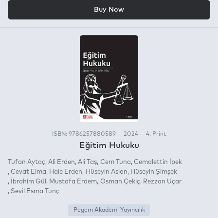
OR
Buy Now
ISBN: 9786257880589 — 2024 — 4. Print
Eğitim Hukuku
Tufan Aytaç
Ali Erden
Ali Taş
Cem Tuna
Cemalettin İpek
Cevat Elma
Hale Erden
Hüseyin Aslan
Hüseyin Şimşek
İbrahim Gül
Mustafa Erdem
Osman Çekiç
Rezzan Uçar
Sevil Esma Tunç
Pegem Akademi Yayıncılık