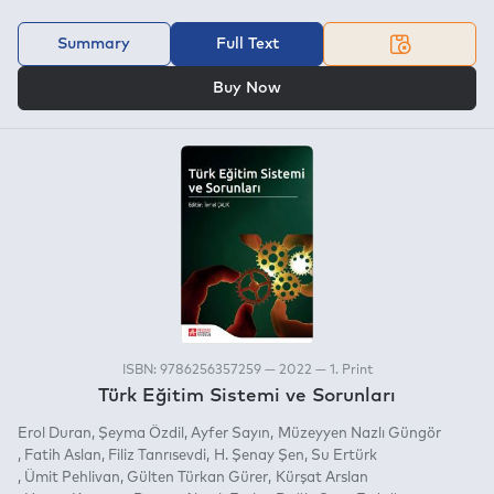
Summary
Full Text
OR
Buy Now
ISBN: 9786256357259 — 2022 — 1. Print
Türk Eğitim Sistemi ve Sorunları
Erol Duran
Şeyma Özdil
Ayfer Sayın
Müzeyyen Nazlı Güngör
Fatih Aslan
Filiz Tanrısevdi
H. Şenay Şen
Su Ertürk
Ümit Pehlivan
Gülten Türkan Gürer
Kürşat Arslan