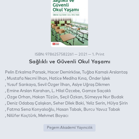
ISBN: 9786257582261 — 2021 — 1. Print
Sağlıklı ve Güvenli Okul Yaşamı
Pelin Erkalma Parsak
Hacer Demirköse
Tuğba Kamalı Arslantaş
Mustafa Necmi İlhan
Hatice Mediha Kına
Önder İşlek
Yusuf Sarıkaya
Sevil Özger İlhan
Asiye Uğraş Dikmen
Emine Arslan Karahan
L. Hilal Özcebe
Gamze Saçaklı
Özge Orhan
Hakan Tüzün
Seçil Özkan
Sümeyye Nur Budak
Deniz Odabaş Çalışkan
Seher Dilek Baki
Yeliz Serin
Hülya Şirin
Fatma Sena Konyalıoğlu
Hasan Tabak
Burcu Yavuz Tabak
Nilüfer Koçtürk
Mehmet Boyacı
Pegem Akademi Yayıncılık