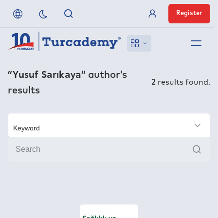
Register
Member Login
About us
“Yusuf Sarıkaya”
author’s
2
results found.
results
References
Off-Campus Access
×
Sear
FAQ
Publishers
Contact