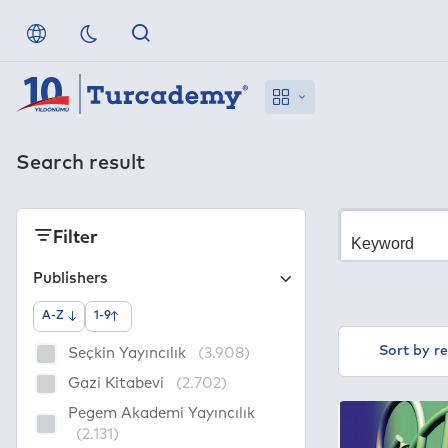
Search result
Filter
Publishers
A-Z
1-9
Sort by r
Seçkin Yayıncılık
(3.908)
Gazi Kitabevi
(2.702)
Pegem Akademi Yayıncılık
(2.131)