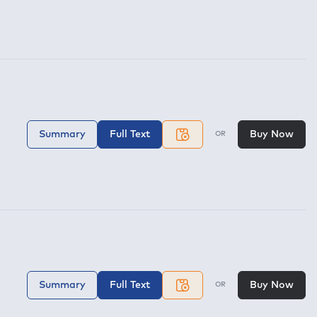
Summary
Full Text
Buy Now
OR
Summary
Full Text
Buy Now
OR