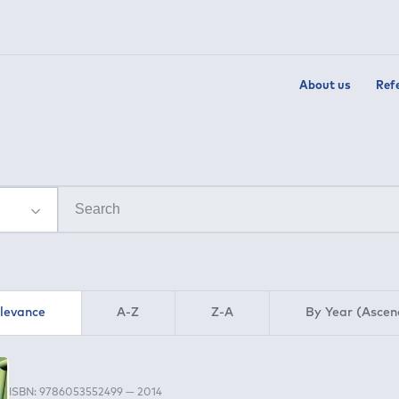
About us
Ref
elevance
A-Z
Z-A
By Year (Ascen
ISBN: 9786053552499 — 2014