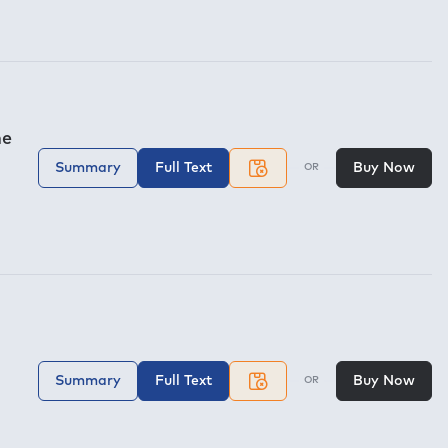
me
Summary
Full Text
Buy Now
OR
Summary
Full Text
Buy Now
OR