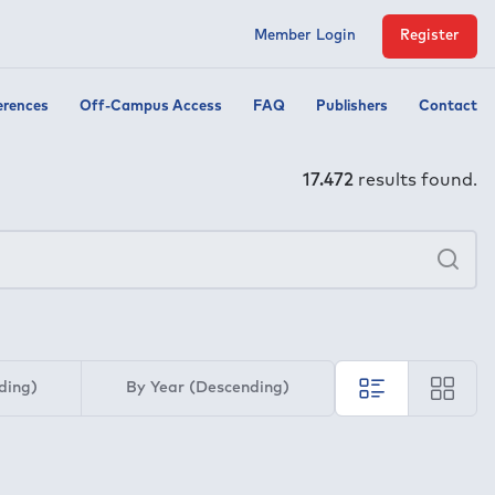
Member Login
Register
erences
Off-Campus Access
FAQ
Publishers
Contact
17.472
results found.
×
Sea
ding)
By Year (Descending)