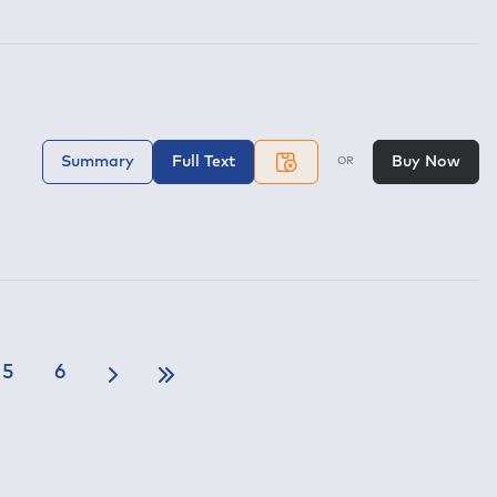
Summary
Full Text
Buy Now
OR
5
6