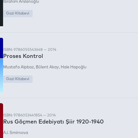
İbrahim Arslanoğlu
Gazi Kitabevi
ISBN: 9786055543648 — 2014
Proses Kontrol
Mustafa Alpbaz
Bülent Akay
Hale Hapoğlu
Gazi Kitabevi
ISBN: 9786053441854 — 2014
Rus Göçmen Edebiyatı Şiir 1920-1940
A.i. Smirnova