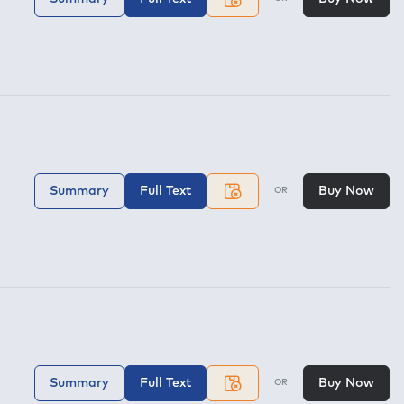
Summary
Full Text
Buy Now
OR
Summary
Full Text
Buy Now
OR