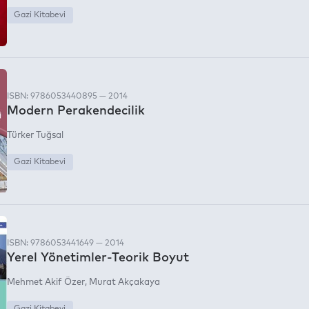
Gazi Kitabevi
ISBN: 9786053440895 — 2014
Modern Perakendecilik
Türker Tuğsal
Gazi Kitabevi
ISBN: 9786053441649 — 2014
Yerel Yönetimler-Teorik Boyut
Mehmet Akif Özer
Murat Akçakaya