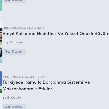
Gazi Kitabevi
ISBN: 9786053443247 — 2015
Binyıl Kalkınma Hedefleri Ve Yoksul Odaklı Büyü
Ergül Halisçelik
Gazi Kitabevi
ISBN: 9786054562930 — 2012
Türkiyede Kamu İç Borçlanma Sistemi Ve
Makroekonomik Etkileri
Şevki Özbilen
Gazi Kitabevi