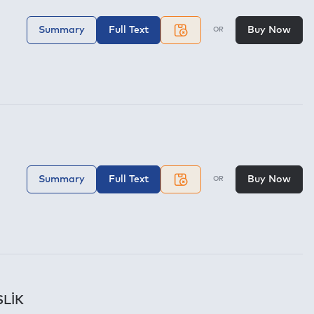
Summary
Full Text
Buy Now
OR
Summary
Full Text
Buy Now
OR
SLİK