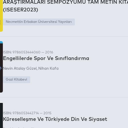
ARAŞTIRMALARI SEMPOZYUMU TAM METİN KİT
)
(3)
(ISESER2023)
Necmettin Erbakan Üniversitesi Yayınları
ISBN: 9786053444060 — 2016
Engellilerde Spor Ve Sınıflandırma
Nevin Atalay Güzel
Nihan Kafa
Gazi Kitabevi
ISBN: 9786053442714 — 2015
Küreselleşme Ve Türkiyede Din Ve Siyaset