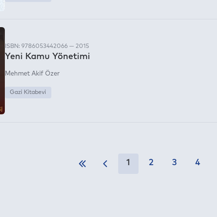
ISBN: 9786053442066 — 2015
Yeni Kamu Yönetimi
Mehmet Akif Özer
Gazi Kitabevi
1
2
3
4