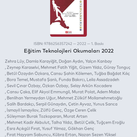
ISBN: 9786256357242 — 2022 — 1. Baskı
Eğitim Teknolojleri Okumaları 2022
Zehra Lüy
Damla Karayiğit
Doğan Aydın
Yalçın Kanbay
Zeynep Karaselvi
Mehmet Fatih Yiğit
Gizem Yıldız
Güray Tonguç
Betül Özaydın Özkara
Cansu Şahin Kölemen
Tuğba Bağdat Kılıç
Bora Temel
Mustafa Şanlı
Funda Bakırcı
Leila Assadzadeh
Sevil Çınar Özbay
Özkan Özbay
Selay Arkün Kocadere
Cansu Çaka
Elif Akyol Emmungil
Murat Polat
Adem Maba
Benlihan Yermeydan Uğur
Mehmet Zülküf Mollamehmetoğlu
Salih Bardakçı
Serpil Günaydın
Çetin Ayvaz
Yunus Sarıca
İsmayil İsmayilov
Zülfü Genç
Özge Ceren Çelik
Süleyman Burak Tozkoparan
Murat Artsın
Mehmet Kadir Akbulut
Talha Yıldız
Betül Çelik
Tuğçem Eroğlu
Esra Açıkgül Fırat
Yusuf Yılmaz
Gökhan Genç
Fırat Hayyam Sabuncu
Kübra Ertan
Nazan Sezen Yüksel