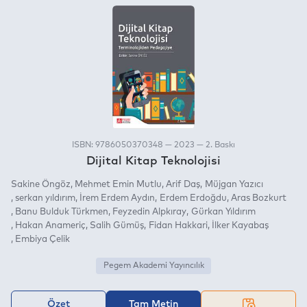
ISBN: 9786050370348 — 2023 — 2. Baskı
Dijital Kitap Teknolojisi
Sakine Öngöz
Mehmet Emin Mutlu
Arif Daş
Müjgan Yazıcı
serkan yıldırım
İrem Erdem Aydın
Erdem Erdoğdu
Aras Bozkurt
Banu Bulduk Türkmen
Feyzedin Alpkıray
Gürkan Yıldırım
Hakan Anameriç
Salih Gümüş
Fidan Hakkari
İlker Kayabaş
Embiya Çelik
Pegem Akademi Yayıncılık
Özet
Tam Metin