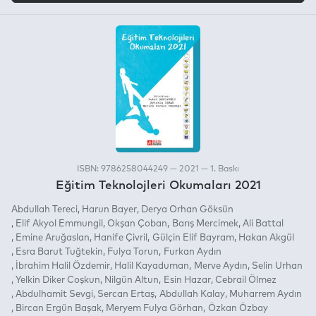
ISBN: 9786258044249 — 2021 — 1. Baskı
Eğitim Teknolojleri Okumaları 2021
Abdullah Tereci
Harun Bayer
Derya Orhan Göksün
Elif Akyol Emmungil
Okşan Çoban
Barış Mercimek
Ali Battal
Emine Aruğaslan
Hanife Çivril
Gülçin Elif Bayram
Hakan Akgül
Esra Barut Tuğtekin
Fulya Torun
Furkan Aydın
İbrahim Halil Özdemir
Halil Kayaduman
Merve Aydın
Selin Urhan
Yelkin Diker Coşkun
Nilgün Altun
Esin Hazar
Cebrail Ölmez
Abdulhamit Sevgi
Sercan Ertaş
Abdullah Kalay
Muharrem Aydın
Bircan Ergün Başak
Meryem Fulya Görhan
Özkan Özbay