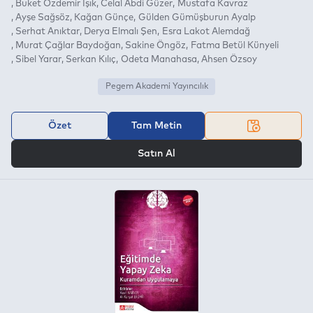
Buket Özdemir Işık
Celal Abdi Güzer
Mustafa Kavraz
Ayşe Sağsöz
Kağan Günçe
Gülden Gümüşburun Ayalp
Serhat Anıktar
Derya Elmalı Şen
Esra Lakot Alemdağ
Murat Çağlar Baydoğan
Sakine Öngöz
Fatma Betül Künyeli
Sibel Yarar
Serkan Kılıç
Odeta Manahasa
Ahsen Özsoy
Pegem Akademi Yayıncılık
Özet
Tam Metin
VEYA
Satın Al