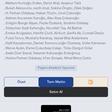
Meltem Kurtoğlu Erden
Deniz Atal
Ayşenur Tatlı
Buket Akkoyunlu
nezih önal
Sakine Öngöz
Dilek Doğan
H. Ferhan Odabaşı
Hakan Tüzün
Ünal Çakıroğlu
Aslıhan Kocaman Karoğlu
Alev Ateş Çobanoğlu
Gülgün Bangir Alpan
Fezile Özdamlı
İbrahim Gökdaş
Süleyman Sadi Seferoğlu
Nurullah Taş
Ali Battal
Emine Aruğaslan
Hanife Çivril
Ali Kurt
Şerife Ak
Cumali Öksüz
Fulya Torun
Mustafa Karataş
Veysel Bilal Arslankara
Halil Kayaduman
Demet Somuncuoğlu Özerbaş
Güler Karaman
Merve Aydın
Esma Çukurbaşı Çalışır
Tülay Dargut Güler
Seda Özer Şanal
Yasemin Kahyaoğlu Erdoğmuş
Hatice Ferhan Odabaşı
İrfan Şimşek
Nihal Menzi Çetin
Pegem Akademi Yayıncılık
Özet
Tam Metin
VEYA
Satın Al