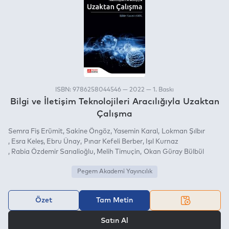
ISBN: 9786258044546 — 2022 — 1. Baskı
Bilgi ve İletişim Teknolojileri Aracılığıyla Uzaktan
Çalışma
Semra Fiş Erümit
Sakine Öngöz
Yasemin Karal
Lokman Şılbır
Esra Keleş
Ebru Ünay
Pınar Kefeli Berber
Işıl Kurnaz
Rabia Özdemir Sarıalioğlu
Melih Timuçin
Okan Güray Bülbül
Pegem Akademi Yayıncılık
Özet
Tam Metin
VEYA
Satın Al