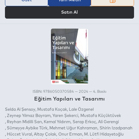
VEYA
Satın Al
ISBN: 9786050370584 — 2024 — 4. Baskı
Eğitim Yapıları ve Tasarımı
Selda Al Şensoy
Mustafa Koçak
Lale Özgenel
Zeynep Yılmaz Bayram
Yaren Şekerci
Mustafa Küçüktüvek
Reyhan Midilli Sarı
Kemal Yıldırım
Serap Erkoç
Ali Gerengi
Sümeyye Aybike Türk
Mehmet Uğur Kahraman
Shirin Izadpanah
Hüccet Vural
Altay Çolak
Onur Erman
M. Lütfi Hidayetoğlu