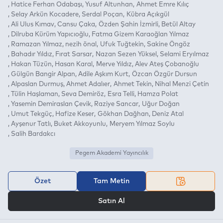
Hatice Ferhan Odabaşı
Yusuf Altunhan
Ahmet Emre Kılıç
Selay Arkün Kocadere
Serdal Poçan
Kübra Açıkgül
Ali Ulus Kımav
Cansu Çaka
Özden Şahin İzmirli
Betül Altay
Dilruba Kürüm Yapıcıoğlu
Fatma Gizem Karaoğlan Yılmaz
Ramazan Yılmaz
nezih önal
Ufuk Tuğtekin
Sakine Öngöz
Bahadır Yıldız
Fırat Sarsar
Nazan Sezen Yüksel
Selami Eryılmaz
Hakan Tüzün
Hasan Karal
Merve Yıldız
Alev Ateş Çobanoğlu
Gülgün Bangir Alpan
Adile Aşkım Kurt
Özcan Özgür Dursun
Alpaslan Durmuş
Ahmet Adalıer
Ahmet Tekin
Nihal Menzi Çetin
Tülin Haşlaman
Seva Demiröz
Esra Telli
Hamza Polat
Yasemin Demiraslan Çevik
Raziye Sancar
Uğur Doğan
Umut Tekgüç
Hafize Keser
Gökhan Dağhan
Deniz Atal
Ayşenur Tatlı
Buket Akkoyunlu
Meryem Yılmaz Soylu
Salih Bardakcı
Pegem Akademi Yayıncılık
Özet
Tam Metin
VEYA
Satın Al