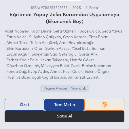
ISBN: 9786258325355 — 2025 — 6. Baskı
Eğitimde Yapay Zeka Kuramdan Uygulamaya
(Ekonomik Boy)
Vasif Nabiyev
Kadir Demir
Sefa Özmen
Tuğçe Calap
Seda Yavuz
Fatih Kaleci
S. Ayhan Çalışkan
Ozan Karaca
Ebru Polat
Ahmet Tekin
Tufan Adıgüzel
Arda Bayraktaroğlu
Şirin Karadeniz Oran
Serkan Ayvaz
Yücel Batu Salman
Ergün Akgün
Süleyman Sadi Seferoğlu
Güray Arık
Ferhat Kadir Pala
Hakan Tekedere
Hanife Göker
Oğuzhan Özdemir
Müzeyyen Bulut Özek
Emine Kocaman
Funda Dağ
Eyüp Aydın
Ahmet Fazıl Çolak
Sakine Öngöz
Hüsniye Biçer
agah tuğrul korucu
Ali Kürşat Erümit
Pegem Akademi Yayıncılık
Özet
Tam Metin
VEYA
Satın Al