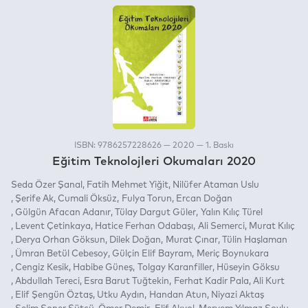
ISBN: 9786257228626 — 2020 — 1. Baskı
Eğitim Teknolojleri Okumaları 2020
Seda Özer Şanal
Fatih Mehmet Yiğit
Nilüfer Ataman Uslu
Şerife Ak
Cumali Öksüz
Fulya Torun
Ercan Doğan
Gülgün Afacan Adanır
Tülay Dargut Güler
Yalın Kılıç Türel
Levent Çetinkaya
Hatice Ferhan Odabaşı
Ali Semerci
Murat Kılıç
Derya Orhan Göksun
Dilek Doğan
Murat Çınar
Tülin Haşlaman
Ümran Betül Cebesoy
Gülçin Elif Bayram
Meriç Boynukara
Cengiz Kesik
Habibe Güneş
Tolgay Karanfiller
Hüseyin Göksu
Abdullah Tereci
Esra Barut Tuğtekin
Ferhat Kadir Pala
Ali Kurt
Elif Şengün Öztaş
Utku Aydın
Handan Atun
Niyazi Aktaş