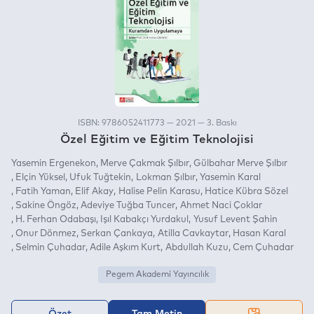
ISBN: 9786052411773 — 2021 — 3. Baskı
Özel Eğitim ve Eğitim Teknolojisi
Yasemin Ergenekon
Merve Çakmak Şılbır
Gülbahar Merve Şılbır
Elçin Yüksel
Ufuk Tuğtekin
Lokman Şılbır
Yasemin Karal
Fatih Yaman
Elif Akay
Halise Pelin Karasu
Hatice Kübra Sözel
Sakine Öngöz
Adeviye Tuğba Tuncer
Ahmet Naci Çoklar
H. Ferhan Odabaşı
Işıl Kabakçı Yurdakul
Yusuf Levent Şahin
Onur Dönmez
Serkan Çankaya
Atilla Cavkaytar
Hasan Karal
Selmin Çuhadar
Adile Aşkım Kurt
Abdullah Kuzu
Cem Çuhadar
Pegem Akademi Yayıncılık
Özet
Tam Metin