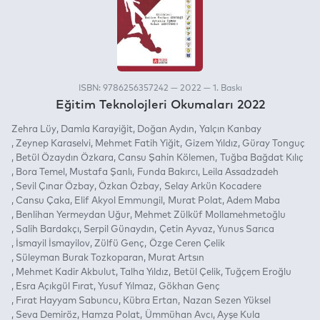
ISBN: 9786256357242 — 2022 — 1. Baskı
Eğitim Teknolojleri Okumaları 2022
Zehra Lüy
Damla Karayiğit
Doğan Aydın
Yalçın Kanbay
Zeynep Karaselvi
Mehmet Fatih Yiğit
Gizem Yıldız
Güray Tonguç
Betül Özaydın Özkara
Cansu Şahin Kölemen
Tuğba Bağdat Kılıç
Bora Temel
Mustafa Şanlı
Funda Bakırcı
Leila Assadzadeh
Sevil Çınar Özbay
Özkan Özbay
Selay Arkün Kocadere
Cansu Çaka
Elif Akyol Emmungil
Murat Polat
Adem Maba
Benlihan Yermeydan Uğur
Mehmet Zülküf Mollamehmetoğlu
Salih Bardakçı
Serpil Günaydın
Çetin Ayvaz
Yunus Sarıca
İsmayil İsmayilov
Zülfü Genç
Özge Ceren Çelik
Süleyman Burak Tozkoparan
Murat Artsın
Mehmet Kadir Akbulut
Talha Yıldız
Betül Çelik
Tuğçem Eroğlu
Esra Açıkgül Fırat
Yusuf Yılmaz
Gökhan Genç
Fırat Hayyam Sabuncu
Kübra Ertan
Nazan Sezen Yüksel
Seva Demiröz
Hamza Polat
Ümmühan Avcı
Ayşe Kula