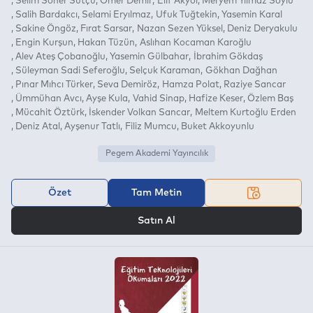
Selim Soner Sütçü
Ömer Demir
Elif Akyol
Meryem Yılmaz Soylu
Salih Bardakcı
Selami Eryılmaz
Ufuk Tuğtekin
Yasemin Karal
Sakine Öngöz
Fırat Sarsar
Nazan Sezen Yüksel
Deniz Deryakulu
Engin Kurşun
Hakan Tüzün
Aslıhan Kocaman Karoğlu
Alev Ateş Çobanoğlu
Yasemin Gülbahar
İbrahim Gökdaş
Süleyman Sadi Seferoğlu
Selçuk Karaman
Gökhan Dağhan
Pınar Mıhcı Türker
Seva Demiröz
Hamza Polat
Raziye Sancar
Ümmühan Avcı
Ayşe Kula
Vahid Sinap
Hafize Keser
Özlem Baş
Mücahit Öztürk
İskender Volkan Sancar
Meltem Kurtoğlu Erden
Deniz Atal
Ayşenur Tatlı
Filiz Mumcu
Buket Akkoyunlu
Pegem Akademi Yayıncılık
Özet
Tam Metin
VEYA
Satın Al