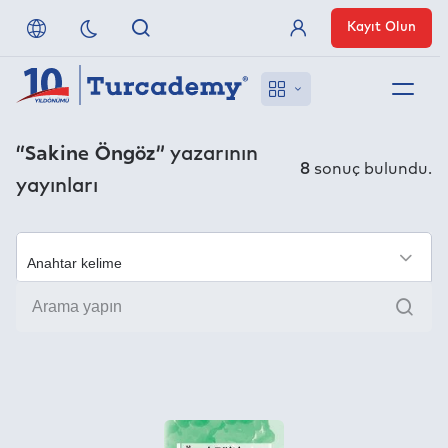
Kayıt Olun
Üye Girişi
Hakkımızda
“Sakine Öngöz”
yazarının
8
sonuç bulundu.
yayınları
Referanslarımız
Uzaktan Erişim
×
Ara
Nasıl Erişirim
Anlaşmalı Yayınevleri
İletişim