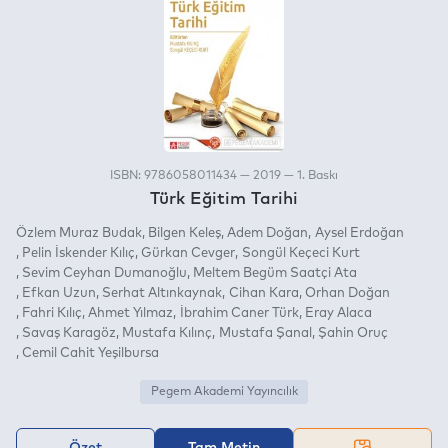
ISBN: 9786058011434 — 2019 — 1. Baskı
Türk Eğitim Tarihi
Özlem Muraz Budak
Bilgen Keleş
Adem Doğan
Aysel Erdoğan
Pelin İskender Kılıç
Gürkan Cevger
Songül Keçeci Kurt
Sevim Ceyhan Dumanoğlu
Meltem Begüm Saatçi Ata
Efkan Uzun
Serhat Altınkaynak
Cihan Kara
Orhan Doğan
Fahri Kılıç
Ahmet Yılmaz
İbrahim Caner Türk
Eray Alaca
Savaş Karagöz
Mustafa Kılınç
Mustafa Şanal
Şahin Oruç
Cemil Cahit Yeşilbursa
Pegem Akademi Yayıncılık
Özet
Tam Metin