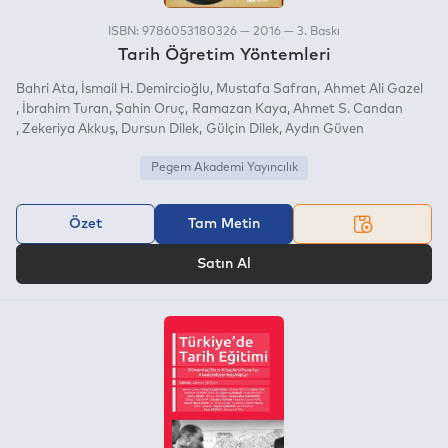
ISBN: 9786053180326 — 2016 — 3. Baskı
Tarih Öğretim Yöntemleri
Bahri Ata
İsmail H. Demircioğlu
Mustafa Safran
Ahmet Ali Gazel
İbrahim Turan
Şahin Oruç
Ramazan Kaya
Ahmet S. Candan
Zekeriya Akkuş
Dursun Dilek
Gülçin Dilek
Aydın Güven
Pegem Akademi Yayıncılık
Özet
Tam Metin
VEYA
Satın Al