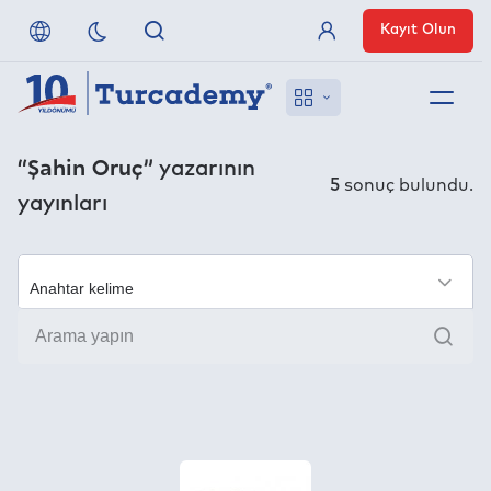
Kayıt Olun
Üye Girişi
Hakkımızda
“Şahin Oruç”
yazarının
5
sonuç bulundu.
yayınları
Referanslarımız
Uzaktan Erişim
×
Ara
Nasıl Erişirim
Anlaşmalı Yayınevleri
İletişim