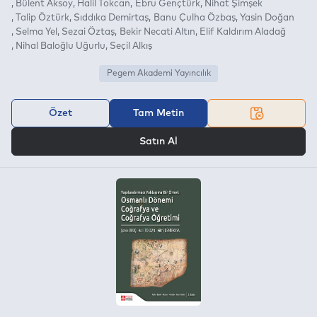
Bülent Aksoy
Halil Tokcan
Ebru Gençtürk
Nihat Şimşek
Talip Öztürk
Sıddıka Demirtaş
Banu Çulha Özbaş
Yasin Doğan
Selma Yel
Sezai Öztaş
Bekir Necati Altın
Elif Kaldırım Aladağ
Nihal Baloğlu Uğurlu
Seçil Alkış
Pegem Akademi Yayıncılık
Özet
Tam Metin
VEYA
Satın Al