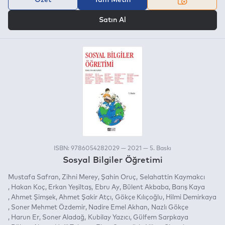
VEYA
Satın Al
ISBN: 9786054282029 — 2021 — 5. Baskı
Sosyal Bilgiler Öğretimi
Mustafa Safran
Zihni Merey
Şahin Oruç
Selahattin Kaymakcı
Hakan Koç
Erkan Yeşiltaş
Ebru Ay
Bülent Akbaba
Barış Kaya
Ahmet Şimşek
Ahmet Şakir Atçı
Gökçe Kılıçoğlu
Hilmi Demirkaya
Soner Mehmet Özdemir
Nadire Emel Akhan
Nazlı Gökçe
Harun Er
Soner Aladağ
Kubilay Yazıcı
Gülfem Sarpkaya