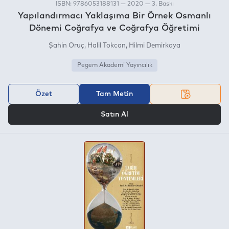
ISBN: 9786053188131 — 2020 — 3. Baskı
Yapılandırmacı Yaklaşıma Bir Örnek Osmanlı
Dönemi Coğrafya ve Coğrafya Öğretimi
Şahin Oruç
Halil Tokcan
Hilmi Demirkaya
Pegem Akademi Yayıncılık
Özet
Tam Metin
VEYA
Satın Al