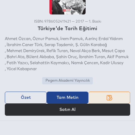
ISBN: 9786052411421 — 2017 — 1. Baskı
Türkiye'de Tarih Eğitimi
Ahmet Özcan
Öznur Pamuk
İrem Pamuk
A.erinç Erdal Yıldırım
İbrahim Caner Türk
Serap Taşdemir
Ş. Gülin Karabağ
Mehmet Demiryürek
Refik Turan
Neval Akça Berk
Mesut Çapa
Bahri Ata
Bülent Akbaba
Şahin Oruç
İbrahim Turan
Akif Pamuk
Fatih Yazıcı
Selahattin Kaymakcı
Namık Çencen
Kadir Ulusoy
Yücel Kabapınar
Pegem Akademi Yayıncılık
Özet
Tam Metin
VEYA
Satın Al