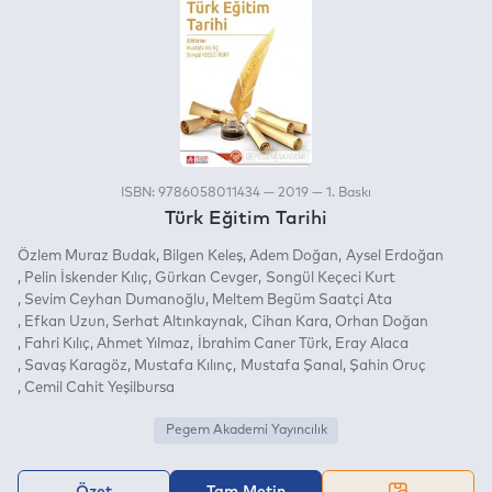
ISBN: 9786058011434 — 2019 — 1. Baskı
Türk Eğitim Tarihi
Özlem Muraz Budak
Bilgen Keleş
Adem Doğan
Aysel Erdoğan
Pelin İskender Kılıç
Gürkan Cevger
Songül Keçeci Kurt
Sevim Ceyhan Dumanoğlu
Meltem Begüm Saatçi Ata
Efkan Uzun
Serhat Altınkaynak
Cihan Kara
Orhan Doğan
Fahri Kılıç
Ahmet Yılmaz
İbrahim Caner Türk
Eray Alaca
Savaş Karagöz
Mustafa Kılınç
Mustafa Şanal
Şahin Oruç
Cemil Cahit Yeşilbursa
Pegem Akademi Yayıncılık
Özet
Tam Metin