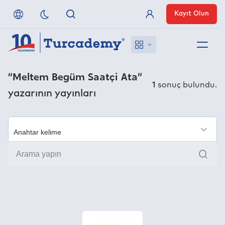
Kayıt Olun
Üye Girişi
Hakkımızda
“Meltem Begüm Saatçi Ata”
1
sonuç bulundu.
yazarının yayınları
Referanslarımız
Uzaktan Erişim
×
Ara
Nasıl Erişirim
Anlaşmalı Yayınevleri
İletişim