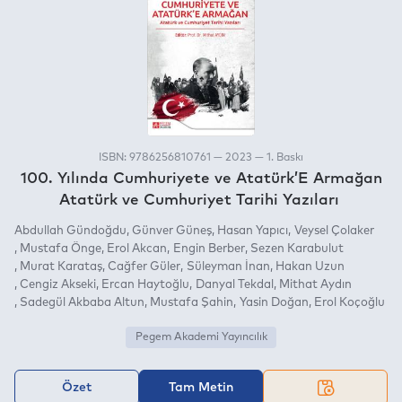
ISBN: 9786256810761 — 2023 — 1. Baskı
100. Yılında Cumhuriyete ve Atatürk’E Armağan
Atatürk ve Cumhuriyet Tarihi Yazıları
Abdullah Gündoğdu
Günver Güneş
Hasan Yapıcı
Veysel Çolaker
Mustafa Önge
Erol Akcan
Engin Berber
Sezen Karabulut
Murat Karataş
Cağfer Güler
Süleyman İnan
Hakan Uzun
Cengiz Akseki
Ercan Haytoğlu
Danyal Tekdal
Mithat Aydın
Sadegül Akbaba Altun
Mustafa Şahin
Yasin Doğan
Erol Koçoğlu
Pegem Akademi Yayıncılık
Özet
Tam Metin