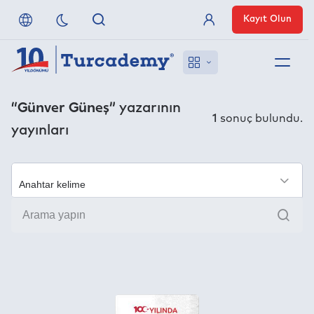
Kayıt Olun
Üye Girişi
Hakkımızda
“Günver Güneş”
yazarının
1
sonuç bulundu.
yayınları
Referanslarımız
Uzaktan Erişim
×
Ara
Nasıl Erişirim
Anlaşmalı Yayınevleri
İletişim