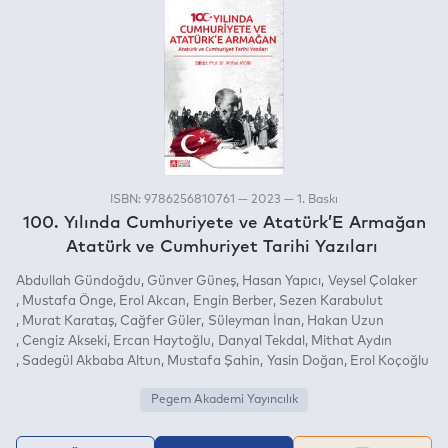
ISBN: 9786256810761 — 2023 — 1. Baskı
100. Yılında Cumhuriyete ve Atatürk’E Armağan
Atatürk ve Cumhuriyet Tarihi Yazıları
Abdullah Gündoğdu
Günver Güneş
Hasan Yapıcı
Veysel Çolaker
Mustafa Önge
Erol Akcan
Engin Berber
Sezen Karabulut
Murat Karataş
Cağfer Güler
Süleyman İnan
Hakan Uzun
Cengiz Akseki
Ercan Haytoğlu
Danyal Tekdal
Mithat Aydın
Sadegül Akbaba Altun
Mustafa Şahin
Yasin Doğan
Erol Koçoğlu
Pegem Akademi Yayıncılık