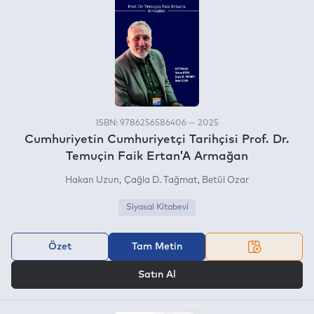
ISBN: 9786256586406 — 2025
Cumhuriyetin Cumhuriyetçi Tarihçisi Prof. Dr.
Temuçin Faik Ertan’A Armağan
Hakan Uzun
Çağla D. Tağmat
Betül Ozar
Siyasal Kitabevi
Özet
Tam Metin
VEYA
Satın Al