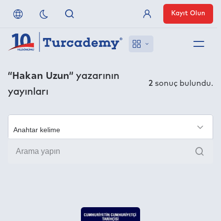
Kayıt Olun
Üye Girişi
Hakkımızda
“Hakan Uzun”
yazarının
2
sonuç bulundu.
yayınları
Referanslarımız
Uzaktan Erişim
×
Ara
Nasıl Erişirim
Anlaşmalı Yayınevleri
İletişim