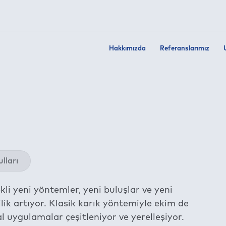
Hakkımızda
Referanslarımız
Twit
lları
Fac
Link
i yeni yöntemler, yeni buluşlar ve yeni
Wha
lik artıyor. Klasik karık yöntemiyle ekim de
Tel
l uygulamalar çeşitleniyor ve yerelleşiyor.
E-m