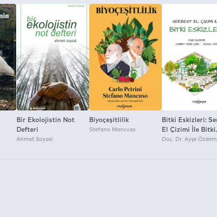
a İzni:
Bir Ekolojistin Not
Biyoçeşitlilik
Bitki Eskizleri: S
Defteri
Stefano Mancuso
El Çizimi İle Bitki
Ahmet Soysal
Eskizleri
Doç. Dr. Ayşe Özdem