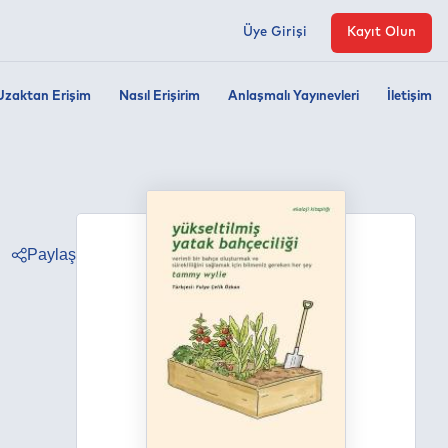
Üye Girişi
Kayıt Olun
Uzaktan Erişim
Nasıl Erişirim
Anlaşmalı Yayınevleri
İletişim
Paylaş
ter
ebook
edin
tsapp
egram
ail