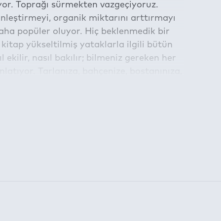
yor. Toprağı sürmekten vazgeçiyoruz.
nleştirmeyi, organik miktarını arttırmayı
daha popüler oluyor. Hiç beklenmedik bir
kitap yükseltilmiş yataklarla ilgili bütün
sıl ekilir, nasıl bakılır; bilmeniz gereken her
nlatıyor. Tarlanıza, bahçenize, bostanınıza,
de yükseltilmiş yataklar yapmanız için
sebzelerinizi ve meyvelerinizi en verimli
am etmektedir.
la belirlenen süre için kullanılabilmektedir: