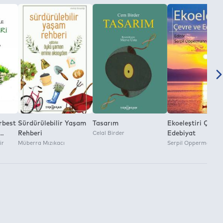
erbest
Sürdürülebilir Yaşam
Tasarım
Ekoeleştiri Çevre
Rehberi
Celal Birder
Edebiyat
ir
Müberra Mızıkacı
Serpil Oppermann