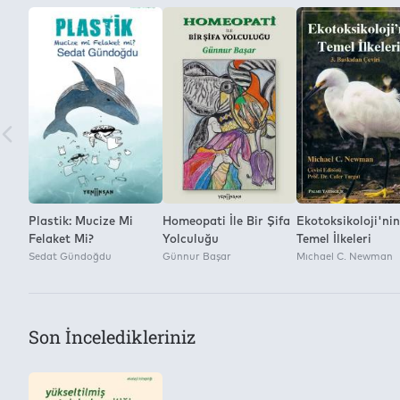
Çevirmen
2
Fulya Çelik Özkan
Kitap Dosyasını Farklı Kaydetme ve Dijital Ortamda Çoğaltm
Yayınevi
Yok
Yeni İnsan Yayınevi
Plastik: Mucize Mi
Homeopati İle Bir Şifa
Ekotoksikoloji'nin
Felaket Mi?
Yolculuğu
Temel İlkeleri
Sedat Gündoğdu
Günnur Başar
Mıchael C. Newman
Son İnceledikleriniz