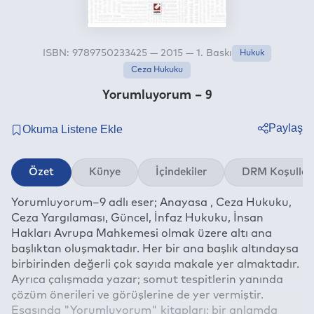
ISBN: 9789750233425 — 2015 — 1. Baskı
Hukuk
Ceza Hukuku
Yorumluyorum – 9
Paylaş
Twitter
Özet
Künye
İçindekiler
DRM Koşullar
Facebook
Yorumluyorum–9 adlı eser; Anayasa , Ceza Hukuku,
Linkedin
Ceza Yargılaması, Güncel, İnfaz Hukuku, İnsan
Whatsapp
Hakları Avrupa Mahkemesi olmak üzere altı ana
Telegram
başlıktan oluşmaktadır. Her bir ana başlık altındaysa
birbirinden değerli çok sayıda makale yer almaktadır.
E-mail
Ayrıca çalışmada yazar; somut tespitlerin yanında
çözüm önerileri ve görüşlerine de yer vermiştir.
Esasında "Yorumluyorum" kitapları; bir anlamda