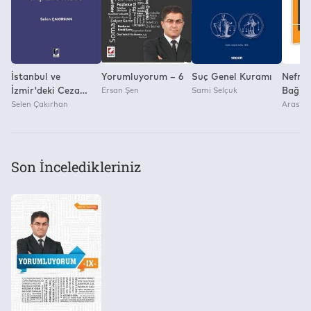
İstanbul ve
Yorumluyorum – 6
Suç Genel Kuramı
Nefret
İzmir'deki Ceza
Ersan Şen
Sami Selçuk
Bağla
İnfaz Kurumlarında
Selen Çakırhan
Kin v
Aras Tü
Bir Saha Çalışması
Tahrik
Örneğinde Karanlık
Üçlü
Perspektifinden
Son İnceledikleriniz
Cinsel Suçlularda
Psikopatoloji ve
Yaşam Öyküsü