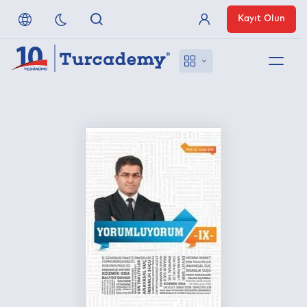
Kayıt Olun
Üye Girişi
Hakkımızda
Referanslarımız
Uzaktan Erişim
Nasıl Erişirim
Anlaşmalı Yayınevleri
İletişim