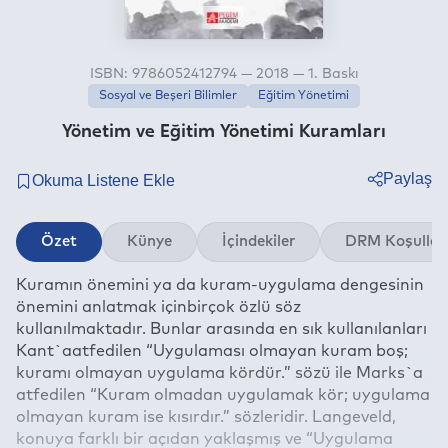
ISBN: 9786052412794 — 2018 — 1. Baskı
Sosyal ve Beşeri Bilimler
Eğitim Yönetimi
Yönetim ve Eğitim Yönetimi Kuramları
Paylaş
Twitter
Özet
Künye
İçindekiler
DRM Koşullar
Facebook
Kuramın önemini ya da kuram-uygulama dengesinin
Linkedin
önemini anlatmak içinbirçok özlü söz
Whatsapp
kullanılmaktadır. Bunlar arasında en sık kullanılanları
Telegram
Kant`aatfedilen “Uygulaması olmayan kuram boş;
kuramı olmayan uygulama kördür.” sözü ile Marks`a
E-mail
atfedilen “Kuram olmadan uygulamak kör; uygulama
olmayan kuram ise kısırdır.” sözleridir. Langeveld,
konuya farklı bir açıdan yaklaşmış ve “Uygulama