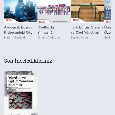
Pegem Akademi Yayıncılık
Akademik Başarı
Okullarda
Türk Eğitim Sistemi
Üniver
Kıskacındaki Okul
Yılmazlığı
ve Okul Yönetimi
Özerkl
Yöneticileri
Nedim Özdemir
Güçlendirme El
Didem Aydoğan
Servet Özdemir
Özerkl
Sevim 
Kitabı: Tüm Okul
Göster
Yaklaşımı
Son İnceledikleriniz