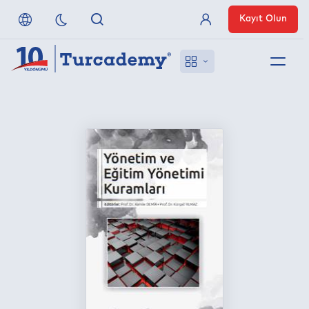
Kayıt Olun
Üye Girişi
Hakkımızda
Referanslarımız
Uzaktan Erişim
Nasıl Erişirim
Anlaşmalı Yayınevleri
İletişim