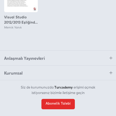
Visual Studio
2012/2013 Eşliğinde
C# 5.0 For .Net
Memik Yanık
Framework 4.5
Anlaşmalı Yayınevleri
Kurumsal
Turcademy
Siz de kurumunuzda
erişimi açmak
istiyorsanız bizimle iletişime geçin
Abonelik Talebi