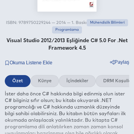
ISBN: 9789750229244 — 2014 — 1. Baskı
Mühendislik Bilimleri
Programlama
Visual Studio 2012/2013 Eşliğinde C# 5.0 For .Net
Framework 4.5
Paylaş
Twitter
Özet
Künye
İçindekiler
DRM Koşullar
Facebook
İster daha önce C# hakkında bilgi edinmiş olun ister
Linkedin
C# bilginiz sıfır olsun; bu kitabı okuyarak .NET
Whatsapp
programcılığı ve C# hakkında uzmanlık düzeyinde
Telegram
bilgi sahibi olabilirsiniz. Bu kitabın bütün sayfaları ilk
okumada anlaşılacak yalınlıktadır. Bu kitapta C#
E-mail
programlama dili anlatılırken zaman zaman konsol
uygulamaları hazırlanmış olsa bile ağırlıklı olarak