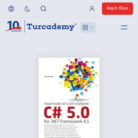
Kayıt Olun
Üye Girişi
Hakkımızda
Referanslarımız
Uzaktan Erişim
Nasıl Erişirim
Anlaşmalı Yayınevleri
İletişim