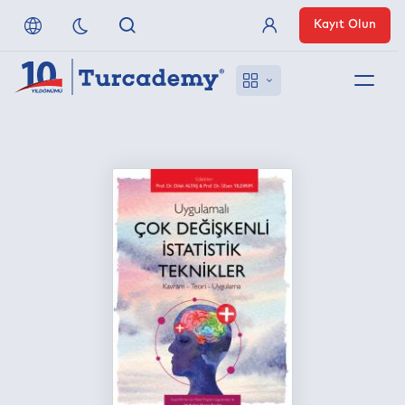
Kayıt Olun
Üye Girişi
Hakkımızda
Referanslarımız
Uzaktan Erişim
Nasıl Erişirim
Anlaşmalı Yayınevleri
İletişim