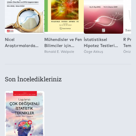
Yok
Nicel
Mühendisler ve Fen
İstatistiksel
R Prog
Araştırmalarda
Bilimciler için
Hipotez Testleri
Temel 
Kayıp Veriler ve Uç
Olasılık ve İstatistik
Ronald E. Walpole
(Teori Ve
Özge Akkuş
Yönte
Öniz To
Değerler
Uygulamaları)
Uygul
İstatis
İstati
Son İnceledikleriniz