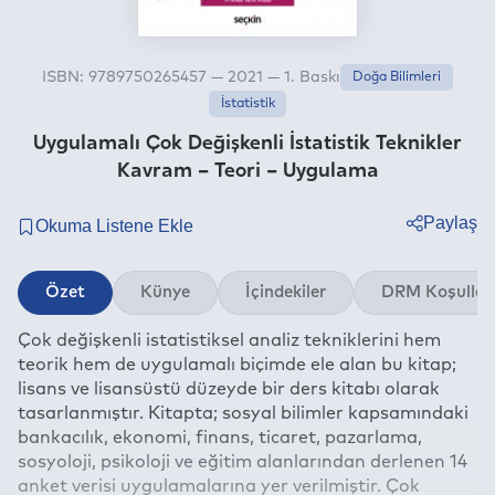
ISBN: 9789750265457 — 2021 — 1. Baskı
Doğa Bilimleri
İstatistik
Uygulamalı Çok Değişkenli İstatistik Teknikler
Kavram – Teori – Uygulama
Paylaş
Twitter
Özet
Künye
İçindekiler
DRM Koşullar
Facebook
Çok değişkenli istatistiksel analiz tekniklerini hem
Linkedin
teorik hem de uygulamalı biçimde ele alan bu kitap;
Whatsapp
lisans ve lisansüstü düzeyde bir ders kitabı olarak
Telegram
tasarlanmıştır. Kitapta; sosyal bilimler kapsamındaki
bankacılık, ekonomi, finans, ticaret, pazarlama,
E-mail
sosyoloji, psikoloji ve eğitim alanlarından derlenen 14
anket verisi uygulamalarına yer verilmiştir. Çok