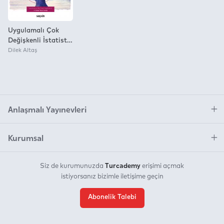
Uygulamalı Çok
Değişkenli İstatistik
Teknikler Kavram –
Dilek Altaş
Teori – Uygulama
Anlaşmalı Yayınevleri
Kurumsal
Turcademy
Siz de kurumunuzda
erişimi açmak
istiyorsanız bizimle iletişime geçin
Abonelik Talebi