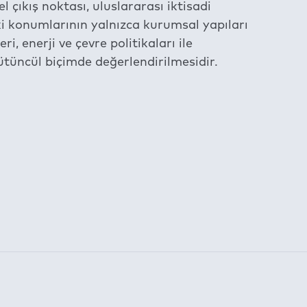
 çıkış noktası, uluslararası iktisadi
i konumlarının yalnızca kurumsal yapıları
, enerji ve çevre politikaları ile
tüncül biçimde değerlendirilmesidir.
am etmektedir.
la belirlenen süre için kullanılabilmektedir:
LI