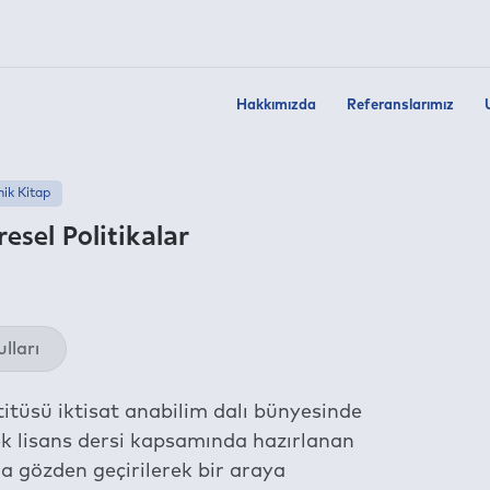
Hakkımızda
Referanslarımız
ik Kitap
resel Politikalar
Twit
lları
Fac
Link
titüsü iktisat anabilim dalı bünyesinde
Wha
ek lisans dersi kapsamında hazırlanan
Tel
 gözden geçirilerek bir araya
E-m