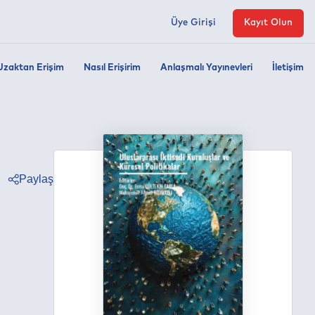
Üye Girişi
Kayıt Olun
Uzaktan Erişim
Nasıl Erişirim
Anlaşmalı Yayınevleri
İletişim
Paylaş
ter
ebook
edin
tsapp
egram
ail