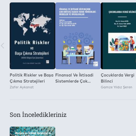
Kitap Dosyasını Farklı Kaydetme ve Dijital Ortamda Çoğaltm
Yok
Politik Riskler ve Başa
Finansal Ve İktisadi
Çocuklarda Vergi
Çıkma Stratejileri
Sistemlerde Çok
Bilinci
Zafer Aykanat
Kriterli Karar Verme
Gamze Yıldız Şeren
Yöntemleri: Modeller
Ve Uygulamalar
Son İnceledikleriniz