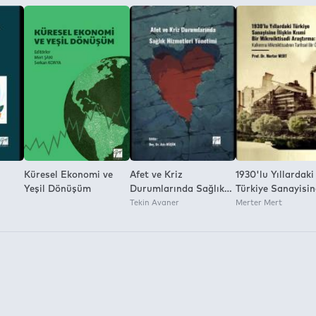
a İzni:
Küresel Ekonomi ve
Afet ve Kriz
1930'lu Yıllardaki
Yeşil Dönüşüm
Durumlarında Sağlık
Türkiye Sanayisin
Hizmetleri Yönetimi
Tekin Avaner
İlişkin Kısmi Bir
Merter Mert
Mikroiktisadi Araş