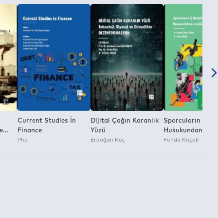
Current Studies İn
Dijital Çağın Karanlık
Sporcuların İş
e
Finance
Yüzü
Hukukundan Doğ
Phd
Erdoğan Koç
Uyuşmazlıkları v
Funda Koçak
, II
Çözüm