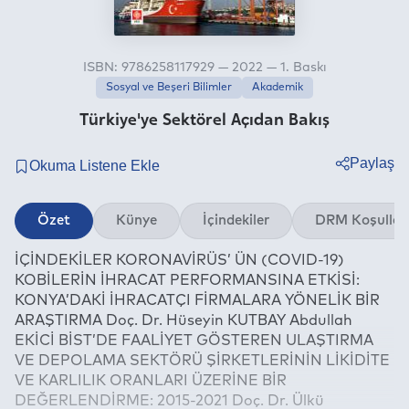
ISBN: 9786258117929 — 2022 — 1. Baskı
Sosyal ve Beşeri Bilimler
Akademik
Türkiye'ye Sektörel Açıdan Bakış
Paylaş
Twitter
Özet
Künye
İçindekiler
DRM Koşullar
Facebook
İÇİNDEKİLER KORONAVİRÜS’ ÜN (COVID-19)
Linkedin
KOBİLERİN İHRACAT PERFORMANSINA ETKİSİ:
Whatsapp
KONYA’DAKİ İHRACATÇI FİRMALARA YÖNELİK BİR
Telegram
ARAŞTIRMA Doç. Dr. Hüseyin KUTBAY Abdullah
EKİCİ BİST’DE FAALİYET GÖSTEREN ULAŞTIRMA
E-mail
VE DEPOLAMA SEKTÖRÜ ŞİRKETLERİNİN LİKİDİTE
VE KARLILIK ORANLARI ÜZERİNE BİR
DEĞERLENDİRME: 2015-2021 Doç. Dr. Ülkü