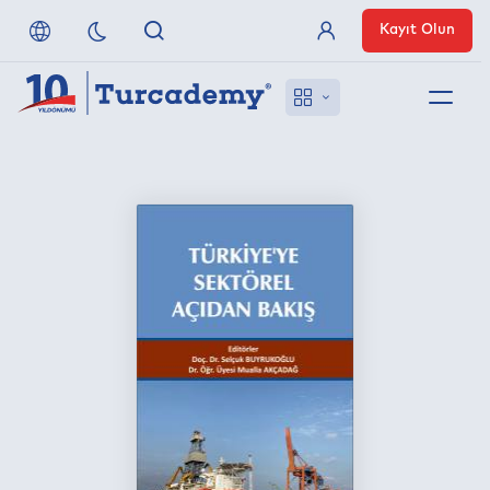
Kayıt Olun
Üye Girişi
Hakkımızda
Referanslarımız
Uzaktan Erişim
Nasıl Erişirim
Anlaşmalı Yayınevleri
İletişim