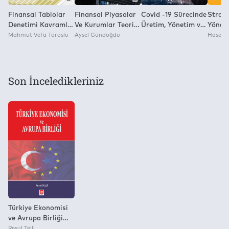
Finansal Tablolar
Finansal Piyasalar
Covid -19 Sürecinde
Strate
Denetimi Kavramlar
Ve Kurumlar Teori
Üretim, Yönetim ve
Yönet
– Denetim Süreci –
Mahmut Vefa Toroslu
Ve Türkiye
Aysel Gündoğdu
Pazarlama
Hasan K
Denetim Teknikleri
Uygulamasına
Güncel Bakış
Son İnceledikleriniz
Türkiye Ekonomisi
ve Avrupa Birliği
Resul Telli
Resul Telli