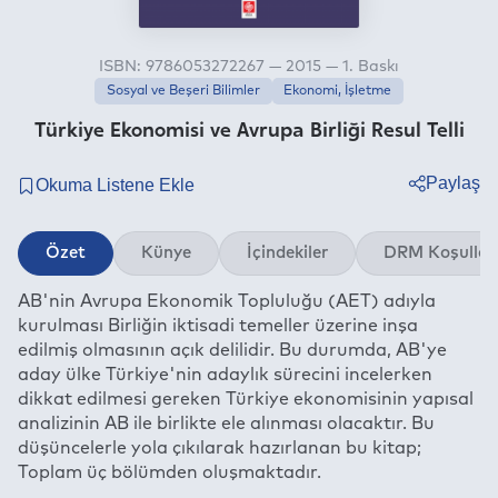
ISBN: 9786053272267 — 2015 — 1. Baskı
Sosyal ve Beşeri Bilimler
Ekonomi, İşletme
Türkiye Ekonomisi ve Avrupa Birliği Resul Telli
Paylaş
Twitter
Özet
Künye
İçindekiler
DRM Koşullar
Facebook
AB'nin Avrupa Ekonomik Topluluğu (AET) adıyla
Linkedin
kurulması Birliğin iktisadi temeller üzerine inşa
Whatsapp
edilmiş olmasının açık delilidir. Bu durumda, AB'ye
Telegram
aday ülke Türkiye'nin adaylık sürecini incelerken
dikkat edilmesi gereken Türkiye ekonomisinin yapısal
E-mail
analizinin AB ile birlikte ele alınması olacaktır. Bu
düşüncelerle yola çıkılarak hazırlanan bu kitap;
Toplam üç bölümden oluşmaktadır.