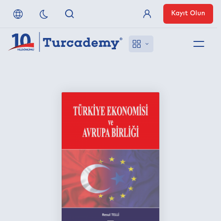
Kayıt Olun
Üye Girişi
Hakkımızda
Referanslarımız
Uzaktan Erişim
Nasıl Erişirim
Anlaşmalı Yayınevleri
İletişim