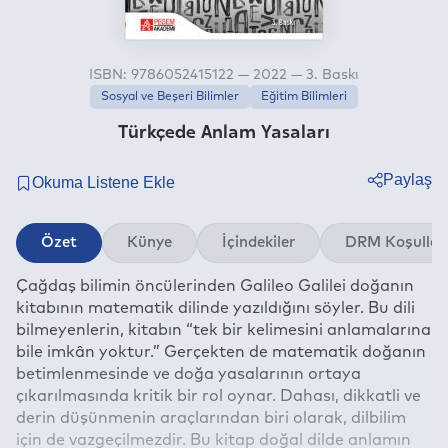
ISBN: 9786052415122 — 2022 — 3. Baskı
Sosyal ve Beşeri Bilimler
Eğitim Bilimleri
Türkçede Anlam Yasaları
Paylaş
Twitter
Özet
Künye
İçindekiler
DRM Koşullar
Facebook
Çağdaş bilimin öncülerinden Galileo Galilei doğanın
Linkedin
kitabının matematik dilinde yazıldığını söyler. Bu dili
Whatsapp
bilmeyenlerin, kitabın “tek bir kelimesini anlamalarına
Telegram
bile imkân yoktur.” Gerçekten de matematik doğanın
betimlenmesinde ve doğa yasalarının ortaya
E-mail
çıkarılmasında kritik bir rol oynar. Dahası, dikkatli ve
derin düşünmenin araçlarından biri olarak, dilbilim
için de vazgeçilmezdir. Bu kitap doğal dilde anlamın