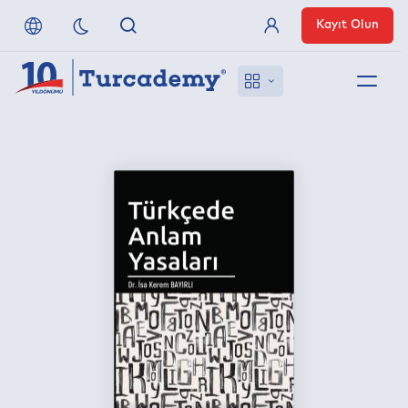
Kayıt Olun
Üye Girişi
Hakkımızda
Referanslarımız
Uzaktan Erişim
Nasıl Erişirim
Anlaşmalı Yayınevleri
İletişim