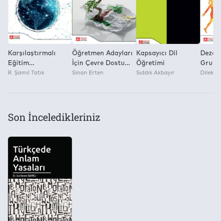
Karşılaştırmalı
Öğretmen Adayları
Kapsayıcı Dil
Dezava
Eğitim
İçin Çevre Dostu
Öğretimi
Grupla
Yükseköğretimde
R. Şamil Tatık
Birey Etkinlikleri
Sinan Erten
Sıddık Akbayır
Psikol
Dilek Y
İnsan Kaynakları
Danış
Son İnceledikleriniz