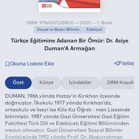
ISBN: 9786257228800 — 2020 — 1. Baskı
Sosyal ve Beşeri Bilimler
Edebiyat
Türkçe Eğitimine Adanan Bir Ömür: Dr. Asiye
Duman’A Armağan
Paylaş
Twitter
Özet
Künye
İçindekiler
DRM Koşullar
Facebook
DUMAN, 1966 yılında Hatay’ın Kırıkhan ilçesinde
Linkedin
doğmuştur. İlkokulu 1977 yılında Kırıkhan’da,
Whatsapp
ortaokulu ve liseyi ise Kilis Kız Öğret - men Lisesinde
Telegram
bitirmiştir. 1987 yılında Gazi Üniversitesi Gazi Eğitim
Fakültesi Türk Dili ve Edebiyatı Eğitimi Bölümünden
E-mail
mezun olmuştur. Gazi Üniversitesi Sosyal Bilimler
Enstitüsünde 1992 yılında Prof. Dr. Abdurrahman