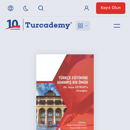
Kayıt Olun
Üye Girişi
Hakkımızda
Referanslarımız
Uzaktan Erişim
Nasıl Erişirim
Anlaşmalı Yayınevleri
İletişim