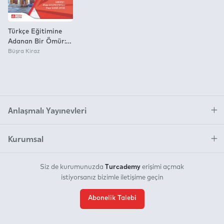
Türkçe Eğitimine
Adanan Bir Ömür:
Dr. Asiye Duman’A
Büşra Kiraz
Armağan
Anlaşmalı Yayınevleri
Kurumsal
Turcademy
Siz de kurumunuzda
erişimi açmak
istiyorsanız bizimle iletişime geçin
Abonelik Talebi