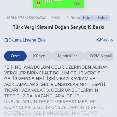
ISBN: 9786258024746 — 2022 — 19. Baskı
Hukuk
Hukuk
Türk Vergi Sistemi Doğan Şenyüz 19.Baskı
Paylaş
Twitter
Özet
Künye
İçindekiler
DRM Koşullar
Facebook
"BİRİNCİ ANA BÖLÜM GELİR ÜZERİNDEN ALINAN
Linkedin
VERGİLER BİRİNCİ ALT BÖLÜM GELİR VERGİSİ 1.
Whatsapp
GELİR VERGİSİNE İLİŞKİN BAZI KAVRAM VE
Telegram
AÇIKLAMALAR 2. GELİR UNSURLARININ TESPİTİ:
TİCARİ KAZANÇLAR 3. GELİR UNSURLARININ
E-mail
TESPİTİ: ZİRAİ KAZANÇLAR 4. GELİR
UNSURLARININ TESPİTİ: SERBEST MESLEK
KAZANÇLARI 5. GELİR UNSURLARININ TESPİTİ:
ÜCRETLER 6. GELİR UNSURLARININ TESPİTİ: