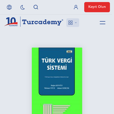
Kayıt Olun
Üye Girişi
Hakkımızda
Referanslarımız
Uzaktan Erişim
Nasıl Erişirim
Anlaşmalı Yayınevleri
İletişim