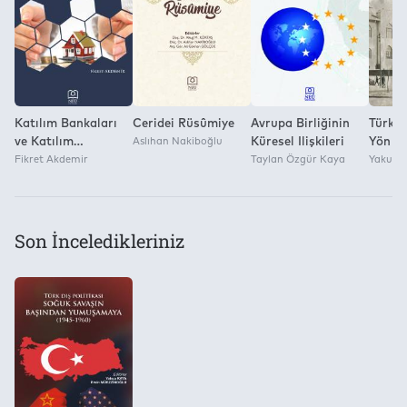
Yok
Katılım Bankaları
Ceridei Rüsûmiye
Avrupa Birliğinin
Türk D
ve Katılım
Aslıhan Nakiboğlu
Küresel Ilişkileri
Yön Ve
Fonlarının
Fikret Akdemir
Taylan Özgür Kaya
Olaylar
Yakup 
Sigortalanması
Kurum
Son İnceledikleriniz