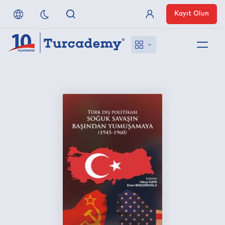
Kayıt Olun
Üye Girişi
Hakkımızda
Referanslarımız
Uzaktan Erişim
Nasıl Erişirim
Anlaşmalı Yayınevleri
İletişim