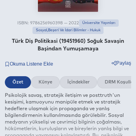
ISBN: 9786256960398 — 2022
Üniversite Yayınları
Sosyal,Beşeri Ve İdari Bilimler - Hukuk
Türk Diş Politikasi (19451960) Soğuk Savaşin
Başindan Yumuşamaya
Paylaş
Twitter
Özet
Künye
İçindekiler
DRM Koşullar
Facebook
Psikolojik savaş, stratejik iletişim ve posttruth'un
Linkedin
kesişimi, kamuoyunu manipüle etmek ve stratejik
Whatsapp
hedeflere ulaşmak için propaganda ve yanlış
Telegram
bilgilendirmenin kullanılmasında görülebilir. Sosyal
medyanın yükselişi ve çevrimiçi bilginin çoğalması,
E-mail
hükümetlerin, kuruluşların ve bireylerin yanlış bilgi ve
propaganda yaymasını kolaylaştırdı. Bu, psikolojik