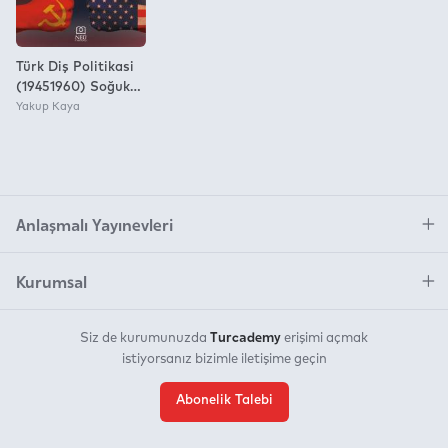
Türk Diş Politikasi
(19451960) Soğuk
Savaşin Başindan
Yakup Kaya
Yumuşamaya
Anlaşmalı Yayınevleri
Kurumsal
Turcademy
Siz de kurumunuzda
erişimi açmak
istiyorsanız bizimle iletişime geçin
Abonelik Talebi