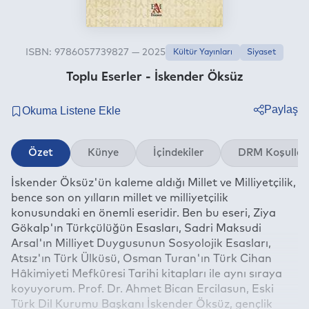
ISBN: 9786057739827 — 2025
Kültür Yayınları
Siyaset
Toplu Eserler - İskender Öksüz
Paylaş
Twitter
Özet
Künye
İçindekiler
DRM Koşullar
Facebook
İskender Öksüz'ün kaleme aldığı Millet ve Milliyetçilik,
Linkedin
bence son on yılların millet ve milliyetçilik
Whatsapp
konusundaki en önemli eseridir. Ben bu eseri, Ziya
Telegram
Gökalp'ın Türkçülüğün Esasları, Sadri Maksudi
Arsal'ın Milliyet Duygusunun Sosyolojik Esasları,
E-mail
Atsız'ın Türk Ülküsü, Osman Turan'ın Türk Cihan
Hâkimiyeti Mefkûresi Tarihi kitapları ile aynı sıraya
koyuyorum. Prof. Dr. Ahmet Bican Ercilasun, Eski
Türk Dil Kurumu Başkanı İskender Öksüz, gençlik