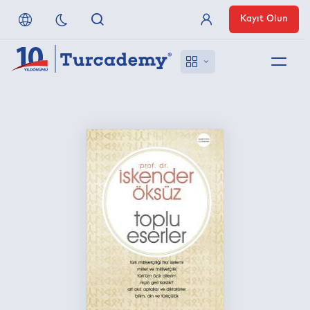
Kayıt Olun
Üye Girişi
Hakkımızda
Referanslarımız
Uzaktan Erişim
Nasıl Erişirim
Anlaşmalı Yayınevleri
İletişim