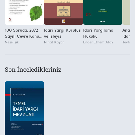
100 Soruda, 2872
İdari Yargı Kuruluş
İdari Yargılama
Anaya
Sayılı Çevre Kanunu
ve İşleyiş
Hukuku
İdari 
Uyarınca Kesilen
Neşe Işık
Nihat Kayar
Ender Ethem Atay
Yürüt
Tevfik
İdari Para Cezaları
Durdu
Kararl
Uygul
Son İnceledikleriniz