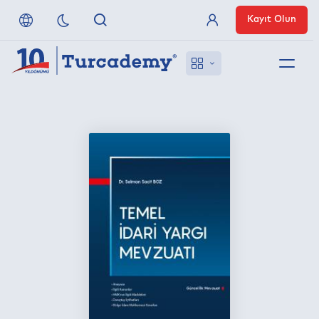
Kayıt Olun
Üye Girişi
Hakkımızda
Referanslarımız
Uzaktan Erişim
Nasıl Erişirim
Anlaşmalı Yayınevleri
İletişim