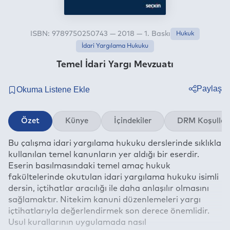
ISBN: 9789750250743 — 2018 — 1. Baskı
Hukuk
İdari Yargılama Hukuku
Temel İdari Yargı Mevzuatı
Paylaş
Twitter
Özet
Künye
İçindekiler
DRM Koşullar
Facebook
Bu çalışma idari yargılama hukuku derslerinde sıklıkla
Linkedin
kullanılan temel kanunların yer aldığı bir eserdir.
Whatsapp
Eserin basılmasındaki temel amaç hukuk
Telegram
fakültelerinde okutulan idari yargılama hukuku isimli
dersin, içtihatlar aracılığı ile daha anlaşılır olmasını
E-mail
sağlamaktır. Nitekim kanuni düzenlemeleri yargı
içtihatlarıyla değerlendirmek son derece önemlidir.
Usul kurallarının uygulamada nasıl