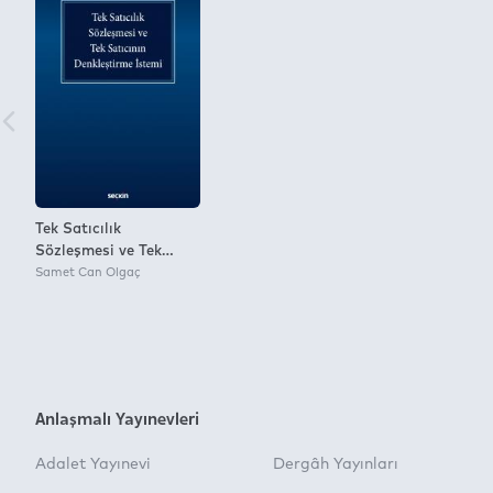
Tek Satıcılık
Sözleşmesi ve Tek
Satıcının Denkleştirme
Samet Can Olgaç
İstemi
Anlaşmalı Yayınevleri
Adalet Yayınevi
Dergâh Yayınları