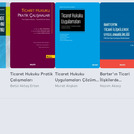
a İzni:
Ticaret Hukuku Pratik
Ticaret Hukuku
Barter'ın Ticari
Çalışmaları
Uygulamaları Çözümlü
İlişkilerde
Betül Aktaş Ertan
Olaylar – Çözülecek
Murat Alışkan
Uygulanabilirliği
Nazım Aksoy
Olaylar – Yargıtay
Ortak Pazar
Kararları
Kurulmasına Yöne
Çalışma)