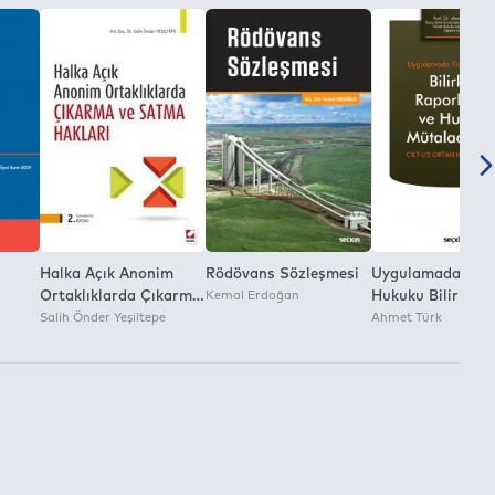
Halka Açık Anonim
Rödövans Sözleşmesi
Uygulamada Tica
Ortaklıklarda Çıkarma
Kemal Erdoğan
Hukuku Bilirkişi
 (Tdb
ve Satma Hakları
Salih Önder Yeşiltepe
Raporlarım ve Hu
Ahmet Türk
Mütalaalarım Cilt
lik
Ortaklıklar Huku