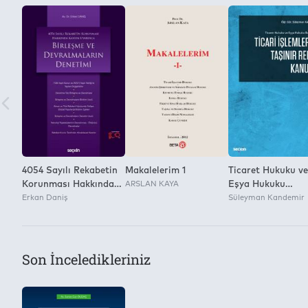
Yayınevi
2
Seçkin Yayıncılık
Kitap Dosyasını Farklı Kaydetme ve Dijital Ortamda Çoğaltm
Yok
4054 Sayılı Rekabetin
Makalelerim 1
Ticaret Hukuku ve
Korunması Hakkında
ARSLAN KAYA
Eşya Hukuku
Kanun Uyarınca
Erkan Daniş
Boyutuyla Ticari
Süleyman Kandemir
Birleşme ve
İşlemlerde Taşınır
Devralmaların
Rehni Kanunu
Denetimi
Son İnceledikleriniz