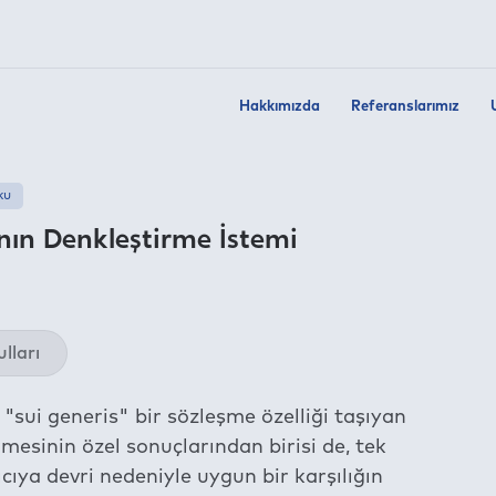
Hakkımızda
Referanslarımız
ku
ının Denkleştirme İstemi
Twit
lları
Fac
Link
ui generis" bir sözleşme özelliği taşıyan
Wha
mesinin özel sonuçlarından birisi de, tek
Tel
cıya devri nedeniyle uygun bir karşılığın
E-m