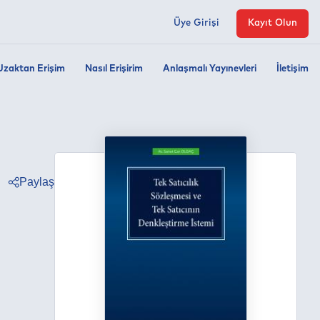
Üye Girişi
Kayıt Olun
Uzaktan Erişim
Nasıl Erişirim
Anlaşmalı Yayınevleri
İletişim
Paylaş
ter
ebook
edin
tsapp
egram
ail