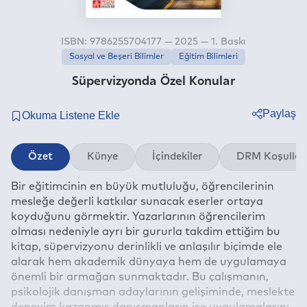
ISBN: 9786255704177 — 2025 — 1. Baskı
Sosyal ve Beşeri Bilimler
Eğitim Bilimleri
Süpervizyonda Özel Konular
Paylaş
Twitter
Özet
Künye
İçindekiler
DRM Koşullar
Facebook
Bir eğitimcinin en büyük mutluluğu, öğrencilerinin
Linkedin
mesleğe değerli katkılar sunacak eserler ortaya
Whatsapp
koyduğunu görmektir. Yazarlarının öğrencilerim
Telegram
olması nedeniyle ayrı bir gururla takdim ettiğim bu
kitap, süpervizyonu derinlikli ve anlaşılır biçimde ele
E-mail
alarak hem akademik dünyaya hem de uygulamaya
önemli bir armağan sunmaktadır. Bu çalışmanın,
psikolojik danışman adaylarının gelişiminde, meslekte