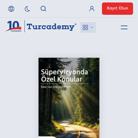
Kayıt Olun
Üye Girişi
Hakkımızda
Referanslarımız
Uzaktan Erişim
Nasıl Erişirim
Anlaşmalı Yayınevleri
İletişim