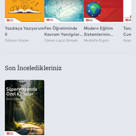
Yazdıkça Yazıyorum
Fen Öğretiminde
Modern Eğitim
Tanzi
II
Kavram Yanılgıları
Sistemlerinin
Cumhu
Gökçen Göçen
Tespiti ve
Canan Laçin Şimşek
Doğuşu ve Gelişimi
Mustafa Ergün
Yabanc
Ayşe A
Giderilmesi
Cilt IV
Yazılm
Öğret
Kitapl
Karşıl
Son İnceledikleriniz
İncel