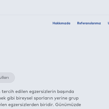
Hakkımızda
Referanslarımız
Twit
lları
Fac
Link
 tercih edilen egzersizlerin başında
Wha
k gibi bireysel sporların yerine grup
Tel
gelen egzersizlerden biridir. Günümüzde
E-m