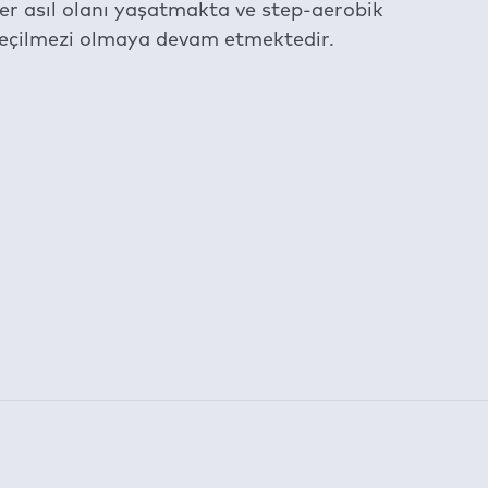
er asıl olanı yaşatmakta ve step-aerobik
geçilmezi olmaya devam etmektedir.
am etmektedir.
la belirlenen süre için kullanılabilmektedir:
a İzni: