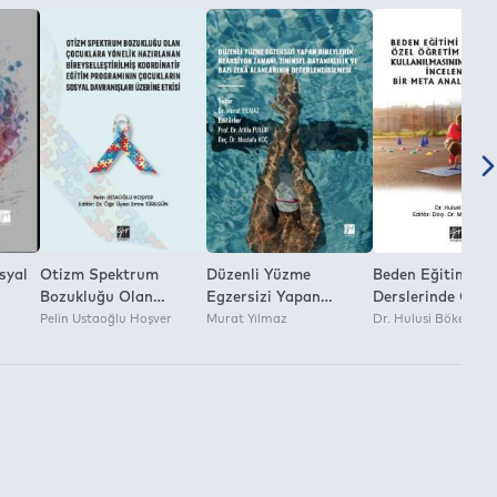
syal
Otizm Spektrum
Düzenli Yüzme
Beden Eğitimi
Bozukluğu Olan
Egzersizi Yapan
Derslerinde Özel
Çocuklara Yönelik
Pelin Ustaoğlu Hoşver
Bireylerin Reaksiyon
Murat Yılmaz
Öğretim Yönteml
Dr. Hulusi Böke
Hazırlanan
Zamanı, Zihinsel
Dayanıklılık