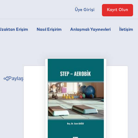
Üye Girişi
Kayıt Olun
Uzaktan Erişim
Nasıl Erişirim
Anlaşmalı Yayınevleri
İletişim
Paylaş
ter
ebook
edin
tsapp
egram
ail