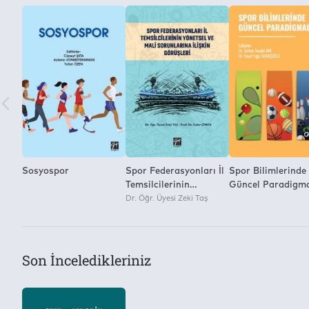
Sosyospor
Spor Federasyonları İl
Spor Bilimlerinde
Temsilcilerinin
Güncel Paradigm
Yönetsel ve Mali
Dr. Öğr. Üyesi Zeki Taş
Sorunlarına
Son İnceledikleriniz