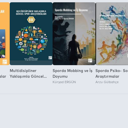
Multidisipliner
Sporda Mobbing ve İş
Sporda Psiko- So
alar
Yaklaşımla Güncel
Doyumu
Araştırmalar
Spor Araştırmaları III
Kürşad ERGÜN
Arzu Gülbahçe