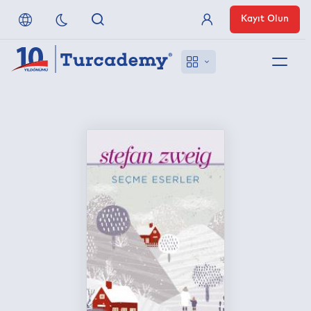
Kayıt Olun
Üye Girişi
Hakkımızda
Referanslarımız
Uzaktan Erişim
Nasıl Erişirim
Anlaşmalı Yayınevleri
İletişim