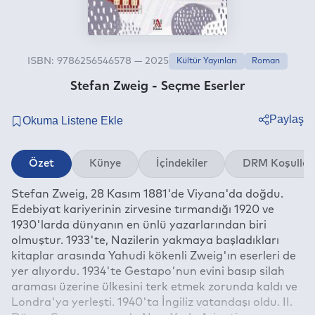
ISBN: 9786256546578 — 2025
Kültür Yayınları
Roman
Stefan Zweig - Seçme Eserler
Paylaş
Twitter
Özet
Künye
İçindekiler
DRM Koşullar
Facebook
Stefan Zweig, 28 Kasım 1881'de Viyana'da doğdu.
Linkedin
Edebiyat kariyerinin zirvesine tırmandığı 1920 ve
Whatsapp
1930'larda dünyanın en ünlü yazarlarından biri
Telegram
olmuştur. 1933'te, Nazilerin yakmaya başladıkları
kitaplar arasında Yahudi kökenli Zweig'ın eserleri de
E-mail
yer alıyordu. 1934'te Gestapo'nun evini basıp silah
araması üzerine ülkesini terk etmek zorunda kaldı ve
Londra'ya yerleşti. 1940'ta İngiliz vatandaşı oldu. II.