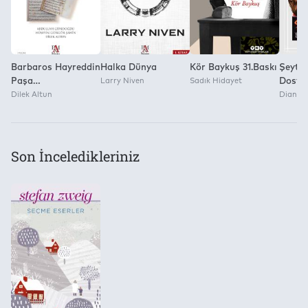
Barbaros Hayreddin
Halka Dünya
Kör Baykuş 31.Baskı
Şeytan
Paşa
Larry Niven
Sadık Hidayet
Dostla
Gazavatnamesi ve
Dilek Altun
Diana T
Zeyli
Son İnceledikleriniz