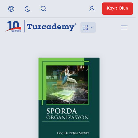
Kayıt Olun
Üye Girişi
Hakkımızda
Referanslarımız
Uzaktan Erişim
Nasıl Erişirim
Anlaşmalı Yayınevleri
İletişim