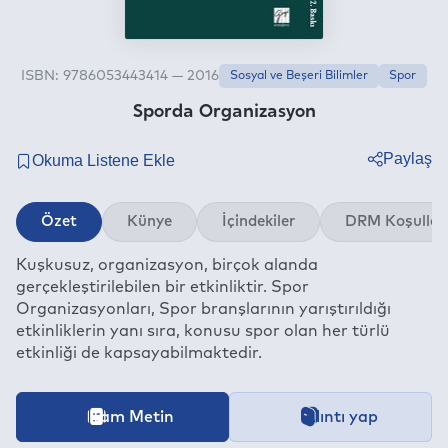
ISBN: 9786053443414 — 2016
Sosyal ve Beşeri Bilimler
Spor
Sporda Organizasyon
Paylaş
Twitter
Özet
Künye
İçindekiler
DRM Koşullar
Facebook
Kuşkusuz, organizasyon, birçok alanda
Linkedin
gerçekleştirilebilen bir etkinliktir. Spor
Whatsapp
Organizasyonları, Spor branşlarının yarıştırıldığı
Telegram
etkinliklerin yanı sıra, konusu spor olan her türlü
etkinliği de kapsayabilmaktedir.
E-mail
İçeriğe ait içindekiler bölümünün aktarımı devam etmekt
Tam Metin
Alıntı yap
Bu kitap aşağıdaki
Dijital Hak Yönetimi (DRM)
Koşullarıyla be
Kategori